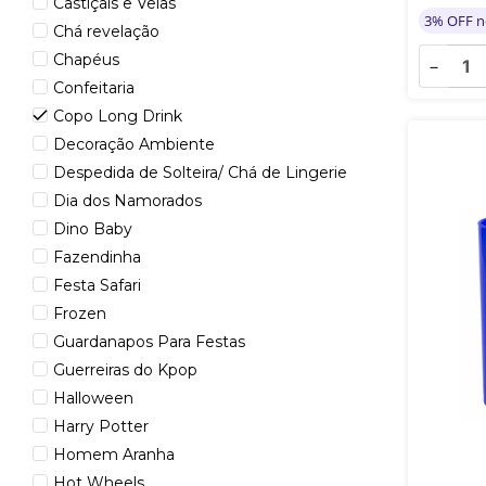
Castiçais e Velas
3% OFF n
Chá revelação
Chapéus
－
Confeitaria
Copo Long Drink
Decoração Ambiente
Despedida de Solteira/ Chá de Lingerie
Dia dos Namorados
Dino Baby
Fazendinha
Festa Safari
Frozen
Guardanapos Para Festas
Guerreiras do Kpop
Halloween
Harry Potter
Homem Aranha
Hot Wheels