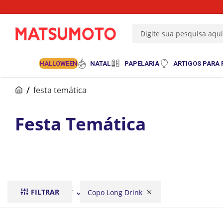
Digite sua pesquisa aqu
HALLOWEEN
NATAL
PAPELARIA
ARTIGOS PARA 
festa temática
Festa Temática
ORDENAR POR
FILTRAR
Copo Long Drink
mais recentes