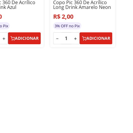
 360 De Acrílico
Copo Pic 360 De Acrílico
ink Azul
Long Drink Amarelo Neon
0
R$
2
,
00
o Pix
3% OFF no Pix
＋
－
＋
ADICIONAR
ADICIONAR