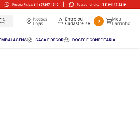
Pessoa Física:
(11) 97267-1540
Pessoa Jurídica:
(11) 94117-5219
Nossas
0
Lojas
 EMBALAGENS
CASA E DECOR
DOCES E CONFEITARIA