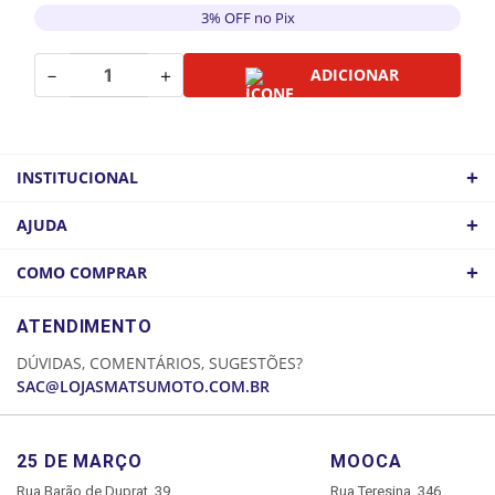
3% OFF no Pix
－
＋
ADICIONAR
+
INSTITUCIONAL
QUEM SOMOS
+
AJUDA
ATACADO
POLÍTICA DE FRETE
+
COMO COMPRAR
COMO CHEGAR
POLÍTICA DE PRIVACIDADE
LOGIN
ATENDIMENTO
CADASTRE-SE
DÚVIDAS, COMENTÁRIOS, SUGESTÕES?
MINHA CONTA
SAC@LOJASMATSUMOTO.COM.BR
MEUS PEDIDOS
25 DE MARÇO
MOOCA
Rua Barão de Duprat, 39
Rua Teresina, 346