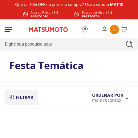
Que tal 10% OFF na primeira compra? Use o cupom
MAT10
Pessoa Física:
(11)
Pessoa Jurídica:
(11)
97267-1540
94117-5219
0
Digite sua pesquisa aqui
Festa Temática
ORDENAR POR
FILTRAR
mais recentes