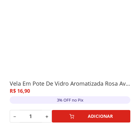
Vela Em Pote De Vidro Aromatizada Rosa Aveludada C/Tampa 6x11cm
R$
16
,
90
3% OFF no Pix
－
＋
ADICIONAR