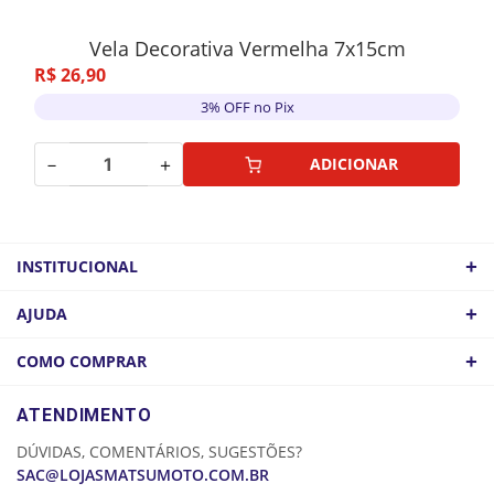
Vela Decorativa Vermelha 7x15cm
R$
26
,
90
3% OFF no Pix
－
＋
ADICIONAR
+
INSTITUCIONAL
QUEM SOMOS
+
AJUDA
ATACADO
POLÍTICA DE FRETE
+
COMO COMPRAR
COMO CHEGAR
POLÍTICA DE PRIVACIDADE
LOGIN
ATENDIMENTO
CADASTRE-SE
DÚVIDAS, COMENTÁRIOS, SUGESTÕES?
MINHA CONTA
SAC@LOJASMATSUMOTO.COM.BR
MEUS PEDIDOS