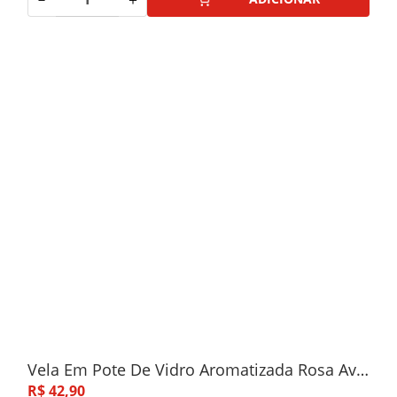
Vela Em Pote De Vidro Aromatizada Rosa Aveludada C/Tampa De Metal 10x10cm
R$
42
,
90