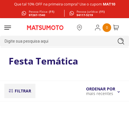
Que tal 10% OFF na primeira compra? Use o cupom
MAT10
Pessoa Física:
(11)
Pessoa Jurídica:
(11)
97267-1540
94117-5219
0
Digite sua pesquisa aqui
Festa Temática
ORDENAR POR
FILTRAR
mais recentes