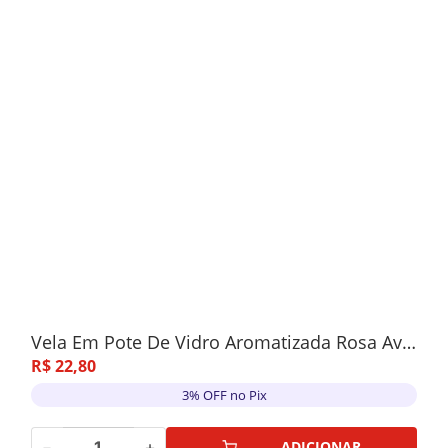
Vela Em Pote De Vidro Aromatizada Rosa Aveludada C/Tampa Cortiça 6,8x7,5cm
R$
22
,
80
3% OFF no Pix
－
＋
ADICIONAR