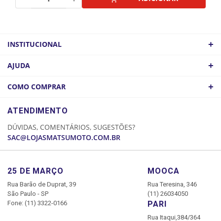
+
INSTITUCIONAL
QUEM SOMOS
+
AJUDA
ATACADO
POLÍTICA DE FRETE
+
COMO COMPRAR
COMO CHEGAR
POLÍTICA DE PRIVACIDADE
LOGIN
ATENDIMENTO
CADASTRE-SE
DÚVIDAS, COMENTÁRIOS, SUGESTÕES?
MINHA CONTA
SAC@LOJASMATSUMOTO.COM.BR
MEUS PEDIDOS
25 DE MARÇO
MOOCA
Rua Barão de Duprat, 39
Rua Teresina, 346
São Paulo - SP
(11) 26034050
Fone: (11) 3322-0166
PARI
Rua Itaqui,384/364