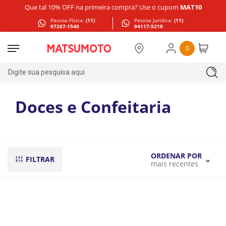
Que tal 10% OFF na primeira compra? Use o cupom
MAT10
Pessoa Física:
(11)
Pessoa Jurídica:
(11)
97267-1540
94117-5219
0
Digite sua pesquisa aqui
Doces e Confeitaria
ORDENAR POR
FILTRAR
mais recentes