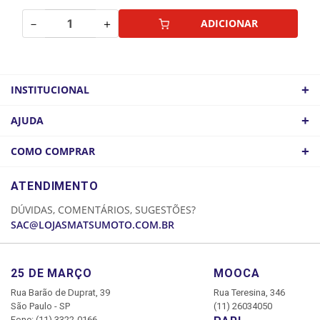
－
＋
ADICIONAR
+
INSTITUCIONAL
QUEM SOMOS
+
AJUDA
ATACADO
POLÍTICA DE FRETE
+
COMO COMPRAR
COMO CHEGAR
POLÍTICA DE PRIVACIDADE
LOGIN
ATENDIMENTO
CADASTRE-SE
DÚVIDAS, COMENTÁRIOS, SUGESTÕES?
MINHA CONTA
SAC@LOJASMATSUMOTO.COM.BR
MEUS PEDIDOS
25 DE MARÇO
MOOCA
Rua Barão de Duprat, 39
Rua Teresina, 346
São Paulo - SP
(11) 26034050
Fone: (11) 3322-0166