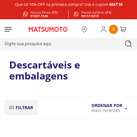
Que tal 10% OFF na primeira compra? Use o cupom
MAT10
Pessoa Física:
(11)
Pessoa Jurídica:
(11)
97267-1540
94117-5219
0
Digite sua pesquisa aqui
Descartáveis e
embalagens
ORDENAR POR
FILTRAR
mais recentes