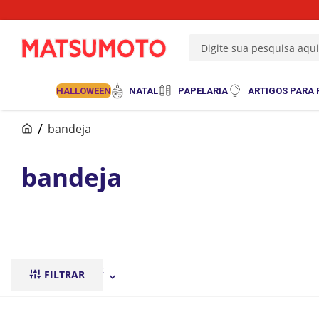
Digite sua pesquisa aqu
HALLOWEEN
NATAL
PAPELARIA
ARTIGOS PARA 
bandeja
bandeja
ORDENAR POR
FILTRAR
mais recentes