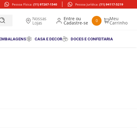
Pessoa Física:
(11) 97267-1540
Pessoa Jurídica:
(11) 94117-5219
Nossas
0
Lojas
 EMBALAGENS
CASA E DECOR
DOCES E CONFEITARIA