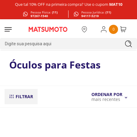
Que tal 10% OFF na primeira compra? Use o cupom
MAT10
Pessoa Física:
(11)
Pessoa Jurídica:
(11)
97267-1540
94117-5219
0
Digite sua pesquisa aqui
Óculos para Festas
ORDENAR POR
FILTRAR
mais recentes