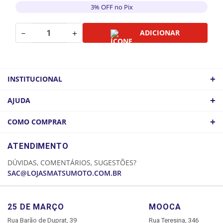
3% OFF no Pix
－
＋
ADICIONAR
+
INSTITUCIONAL
QUEM SOMOS
+
AJUDA
ATACADO
POLÍTICA DE FRETE
+
COMO COMPRAR
COMO CHEGAR
POLÍTICA DE PRIVACIDADE
LOGIN
ATENDIMENTO
CADASTRE-SE
DÚVIDAS, COMENTÁRIOS, SUGESTÕES?
MINHA CONTA
SAC@LOJASMATSUMOTO.COM.BR
MEUS PEDIDOS
25 DE MARÇO
MOOCA
Rua Barão de Duprat, 39
Rua Teresina, 346