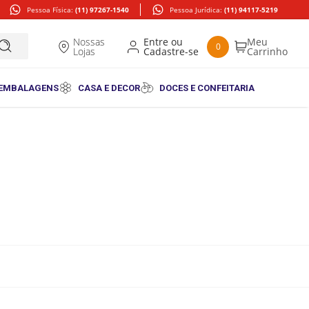
Pessoa Física:
(11) 97267-1540
Pessoa Jurídica:
(11) 94117-5219
Nossas
0
Lojas
 EMBALAGENS
CASA E DECOR
DOCES E CONFEITARIA