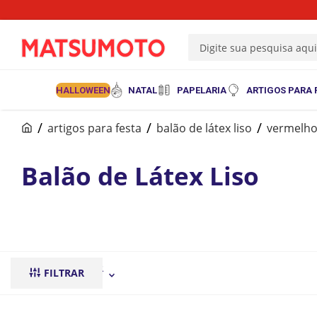
Digite sua pesquisa aqu
HALLOWEEN
NATAL
PAPELARIA
ARTIGOS PARA 
artigos para festa
balão de látex liso
vermelh
Balão de Látex Liso
ORDENAR POR
FILTRAR
mais recentes