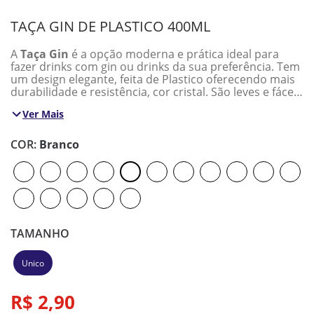
TAÇA GIN DE PLASTICO 400ML
A
Taça Gin
é a opção moderna e prática ideal para
fazer drinks com gin ou drinks da sua preferência. Tem
um design elegante, feita de Plastico oferecendo mais
durabilidade e resistência, cor cristal. São leves e fáceis
de transportar e por isso são perfeitas para o uso ao
Ver Mais
ar livre como churrasco, festas, casamentos.
Quantidade: 1 Unidade
COR
:
Branco
Cor: Verde, Roxo, Laranja, Branco, Verde Claro, Azul
Claro, Azul Royal, Vermelho, Rosa Claro, Lilás, Tiffany,
Dourado, Preto, Fúcsia
Medidas: 400ml
Material: Plastico
*Imagens ilustrativas
*As cores podem alterar conforme o seu monitor.
TAMANHO
* Medidas aproximadas.
* As especificações do produto podem ser alteradas
Unico
sem aviso prévio.
R$
2
,
90