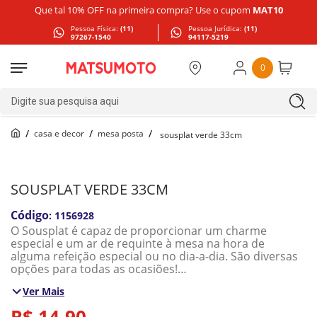
Que tal 10% OFF na primeira compra? Use o cupom
MAT10
Pessoa Física:
(11)
Pessoa Jurídica:
(11)
97267-1540
94117-5219
0
Digite sua pesquisa aqui
casa e decor
mesa posta
sousplat verde 33cm
SOUSPLAT VERDE 33CM
:
1156928
O Sousplat é capaz de proporcionar um charme
especial e um ar de requinte à mesa na hora de
alguma refeição especial ou no dia-a-dia. São diversas
opções para todas as ocasiões!
Ver Mais
Quantidade: 1 Unidade
Cor: Verde