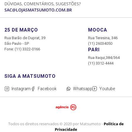
DÚVIDAS, COMENTÁRIOS, SUGESTÕES?
MINHA CONTA
SAC@LOJASMATSUMOTO.COM.BR
MEUS PEDIDOS
25 DE MARÇO
MOOCA
Rua Barão de Duprat, 39
Rua Teresina, 346
São Paulo - SP
(11) 26034050
Fone: (11) 3322-0166
PARI
Rua Itaqui,384/364
(11) 3312-4444
Instagram
Facebook
Whatsapp
Youtube
Todos os direitos reservados © 2020 por Matsumoto -
Política de
Privacidade