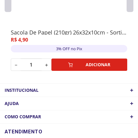
Sacola De Papel (210gr) 26x32x10cm - Sortido
R$
4
,
90
3% OFF no Pix
－
＋
ADICIONAR
+
INSTITUCIONAL
QUEM SOMOS
+
AJUDA
ATACADO
POLÍTICA DE FRETE
+
COMO COMPRAR
COMO CHEGAR
POLÍTICA DE PRIVACIDADE
LOGIN
ATENDIMENTO
CADASTRE-SE