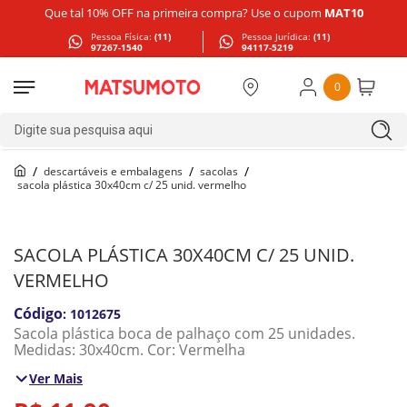
Que tal 10% OFF na primeira compra? Use o cupom
MAT10
Pessoa Física:
(11)
Pessoa Jurídica:
(11)
97267-1540
94117-5219
0
Digite sua pesquisa aqui
descartáveis e embalagens
sacolas
sacola plástica 30x40cm c/ 25 unid. vermelho
SACOLA PLÁSTICA 30X40CM C/ 25 UNID.
VERMELHO
:
1012675
Sacola plástica boca de palhaço com 25 unidades.
Medidas: 30x40cm. Cor: Vermelha
Ver Mais