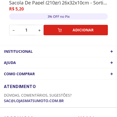
Sacola De Papel (210gr) 26x32x10cm - Sortido
R$
5
,
20
3% OFF no Pix
－
＋
ADICIONAR
+
INSTITUCIONAL
QUEM SOMOS
+
AJUDA
ATACADO
POLÍTICA DE FRETE
+
COMO COMPRAR
COMO CHEGAR
POLÍTICA DE PRIVACIDADE
LOGIN
ATENDIMENTO
CADASTRE-SE
DÚVIDAS, COMENTÁRIOS, SUGESTÕES?
MINHA CONTA
SAC@LOJASMATSUMOTO.COM.BR
MEUS PEDIDOS