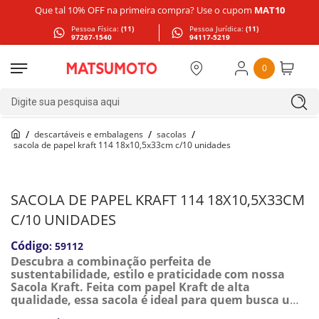
Que tal 10% OFF na primeira compra? Use o cupom
MAT10
Pessoa Física:
(11)
Pessoa Jurídica:
(11)
97267-1540
94117-5219
0
Digite sua pesquisa aqui
descartáveis e embalagens
sacolas
sacola de papel kraft 114 18x10,5x33cm c/10 unidades
SACOLA DE PAPEL KRAFT 114 18X10,5X33CM
C/10 UNIDADES
:
59112
Descubra a combinação perfeita de
sustentabilidade, estilo e praticidade com nossa
Sacola Kraft. Feita com papel Kraft de alta
qualidade, essa sacola é ideal para quem busca uma
solução ecológica e elegante para embalar e