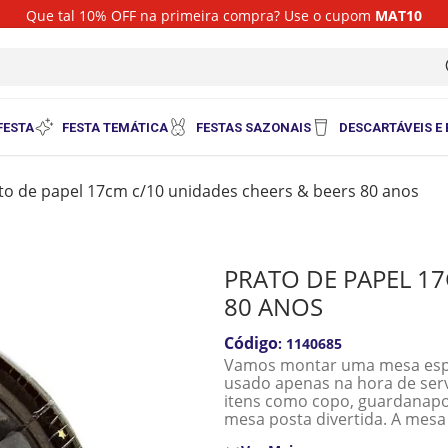
Que tal 10% OFF na primeira compra? Use o cupom
MAT10
i
FESTA
FESTA TEMÁTICA
FESTAS SAZONAIS
DESCARTÁVEIS E
to de papel 17cm c/10 unidades cheers & beers 80 anos
PRATO DE PAPEL 1
80 ANOS
:
1140685
Vamos montar uma mesa espec
usado apenas na hora de serv
itens como copo, guardanapo,
mesa posta divertida. A mesa 
nas comemorações. Esse tip