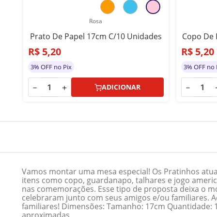
es
Rosa
Prato De Papel 17cm C/10 Unidades
Copo De 
R$
5
,
20
R$
5
,
20
3% OFF no Pix
3% OFF no 
－
＋
－
ADICIONAR
Vamos montar uma mesa especial! Os Pratinhos atual
itens como copo, guardanapo, talhares e jogo americ
nas comemorações. Esse tipo de proposta deixa o m
celebraram junto com seus amigos e/ou familiares. A
familiares! Dimensões: Tamanho: 17cm Quantidade: 10
aproximadas.