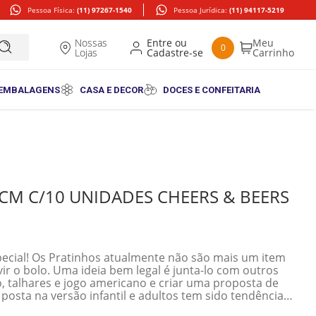
Pessoa Física:
(11) 97267-1540
Pessoa Jurídica:
(11) 94117-5219
Nossas
0
Lojas
 EMBALAGENS
CASA E DECOR
DOCES E CONFEITARIA
7CM C/10 UNIDADES CHEERS & BEERS
ial! Os Pratinhos atualmente não são mais um item
ir o bolo. Uma ideia bem legal é junta-lo com outros
 talhares e jogo americano e criar uma proposta de
posta na versão infantil e adultos tem sido tendência
o de proposta deixa o momento da comemoração ainda