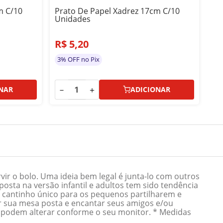
m C/10
Prato De Papel Xadrez 17cm C/10
Pr
Unidades
Un
R$
5
,
20
R
3% OFF no Pix
3%
－
＋
－
NAR
ADICIONAR
r o bolo. Uma ideia bem legal é junta-lo com outros
osta na versão infantil e adultos tem sido tendência
 cantinho único para os pequenos partilharem e
ar sua mesa posta e encantar seus amigos e/ou
es podem alterar conforme o seu monitor. * Medidas