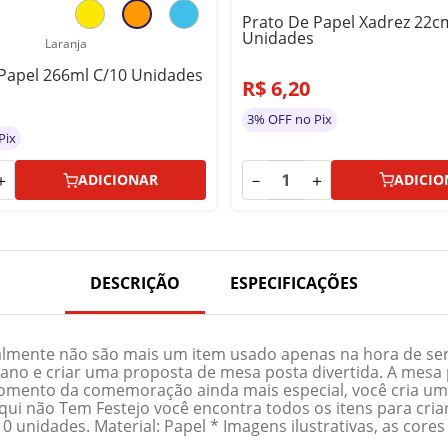
Prato De Papel Xadrez 22c
Unidades
Laranja
Papel 266ml C/10 Unidades
R$
6
,
20
3% OFF no Pix
Pix
－
＋
＋
ADICIO
ADICIONAR
DESCRIÇÃO
ESPECIFICAÇÕES
mente não são mais um item usado apenas na hora de servi
ano e criar uma proposta de mesa posta divertida. A mesa p
omento da comemoração ainda mais especial, você cria um
qui não Tem Festejo você encontra todos os itens para cri
 unidades. Material: Papel * Imagens ilustrativas, as cor