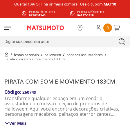
Que tal 10% OFF na primeira compra? Use o cupom
MAT10
Pessoa Física:
(11)
Pessoa Jurídica:
(11)
97267-1540
94117-5219
0
Digite sua pesquisa aqui
festas sazonais
halloween
bonecos assustadores
pirata com som e movimento 183cm
PIRATA COM SOM E MOVIMENTO 183CM
:
260749
Transforme qualquer espaço em um cenário
assustador com nossa coleção de produtos de
Halloween! Aqui você encontra decorações criativas,
personagens macabros, palhaços aterrorizantes,
bonecas sombrias, fantasmas, caveiras e itens
Ver Mais
temáticos perfeitos para festas, vitrines, eventos e
ambientes decorativos.