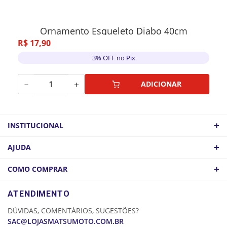
Ornamento Esqueleto Diabo 40cm
R$
17
,
90
3% OFF no Pix
－
＋
ADICIONAR
+
INSTITUCIONAL
QUEM SOMOS
+
AJUDA
ATACADO
POLÍTICA DE FRETE
+
COMO COMPRAR
COMO CHEGAR
POLÍTICA DE PRIVACIDADE
LOGIN
ATENDIMENTO
CADASTRE-SE
DÚVIDAS, COMENTÁRIOS, SUGESTÕES?
MINHA CONTA
SAC@LOJASMATSUMOTO.COM.BR