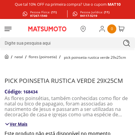
Que tal 10% OFF na primeira compra? Use o cupom
MAT10
Pessoa Física:
(11)
Pessoa Jurídica:
(11)
97267-1540
94117-5219
0
Digite sua pesquisa aqui
natal
flores (poinsetia)
pick poinsetia rustica verde 29x25cm
PICK POINSETIA RUSTICA VERDE 29X25CM
:
168434
As flores poinsétias, também conhecidas como flor de
natal ou bico de papagaio, foram associadas ao
nascimento de Jesus e passaram a ser utilizadas na
decoração de casa e igrejas como uma espécie de
oferenda. Esse é o maior motivo de essa flor ser ligada
Ver Mais
diretamente ao Natal e ao espírito santo, e de ser
nomeada como “estrela do natal”. É a flor que mais
Este produto não está disponível no momento