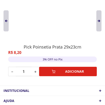
Pick Poinsetia Prata 29x23cm
R$
8
,
20
3% OFF no Pix
－
＋
ADICIONAR
+
INSTITUCIONAL
QUEM SOMOS
+
AJUDA
ATACADO