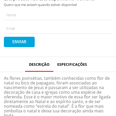
simboliza o natal e deixa sua decoração ainda mais
Quero que me avisem quando estiver disponível
linda.
Quantidade: 1 Unidade
Cor: Verde
Medidas: 29x25cm
Material: Tecido/PP/Arame
*Imagens ilustrativas
*As cores podem alterar conforme o seu monitor.
ENVIAR
* Medidas aproximadas.
* As especificações do produto podem ser alteradas
sem aviso prévio.
DESCRIÇÃO
ESPECIFICAÇÕES
As flores poinsétias, também conhecidas como flor de
natal ou bico de papagaio, foram associadas ao
nascimento de Jesus e passaram a ser utilizadas na
decoração de casa e igrejas como uma espécie de
oferenda. Esse é o maior motivo de essa flor ser ligada
diretamente ao Natal e ao espírito santo, e de ser
nomeada como “estrela do natal”. É a flor que mais
simboliza o natal e deixa sua decoração ainda mais
linda.