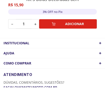
R$
15
,
90
3% OFF no Pix
－
＋
ADICIONAR
+
INSTITUCIONAL
QUEM SOMOS
+
AJUDA
ATACADO
POLÍTICA DE FRETE
+
COMO COMPRAR
COMO CHEGAR
POLÍTICA DE PRIVACIDADE
LOGIN
ATENDIMENTO
CADASTRE-SE
DÚVIDAS, COMENTÁRIOS, SUGESTÕES?
MINHA CONTA
SAC@LOJASMATSUMOTO.COM.BR
MEUS PEDIDOS
25 DE MARÇO
MOOCA