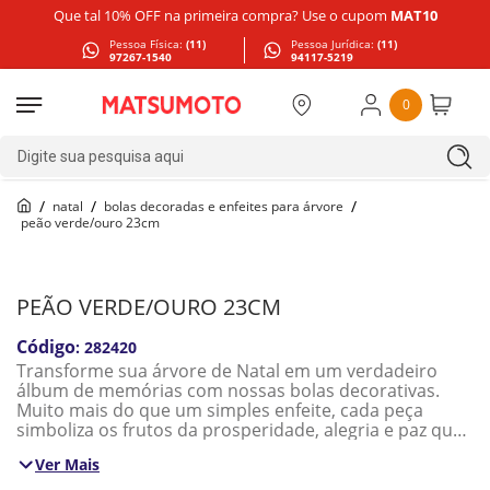
Que tal 10% OFF na primeira compra? Use o cupom
MAT10
Pessoa Física:
(11)
Pessoa Jurídica:
(11)
97267-1540
94117-5219
0
Digite sua pesquisa aqui
natal
bolas decoradas e enfeites para árvore
peão verde/ouro 23cm
PEÃO VERDE/OURO 23CM
:
282420
Transforme sua árvore de Natal em um verdadeiro
álbum de memórias com nossas bolas decorativas.
Muito mais do que um simples enfeite, cada peça
simboliza os frutos da prosperidade, alegria e paz que
desejamos para o novo ciclo. Feitas com materiais de
Ver Mais
alta qualidade e acabamento impecável, elas são
perfeitas para presentear quem você ama ou para dar