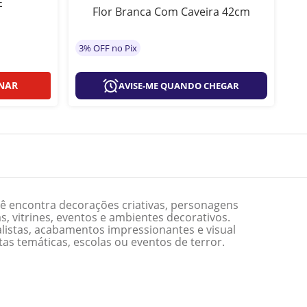
E
Flor Branca Com Caveira 42cm
F
3% OFF no Pix
3%
NAR
AVISE-ME QUANDO CHEGAR
 encontra decorações criativas, personagens
s, vitrines, eventos e ambientes decorativos.
alistas, acabamentos impressionantes e visual
as temáticas, escolas ou eventos de terror.