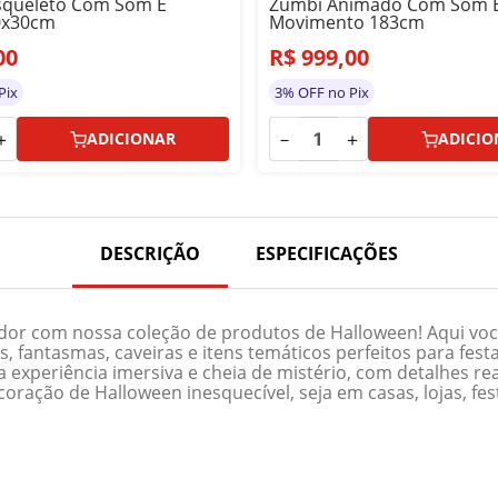
squeleto Com Som E
Zumbi Animado Com Som 
0x30cm
Movimento 183cm
00
R$
999
,
00
Pix
3% OFF no Pix
＋
－
＋
ADICIONAR
ADICIO
DESCRIÇÃO
ESPECIFICAÇÕES
or com nossa coleção de produtos de Halloween! Aqui você
 fantasmas, caveiras e itens temáticos perfeitos para festa
experiência imersiva e cheia de mistério, com detalhes re
ação de Halloween inesquecível, seja em casas, lojas, fest