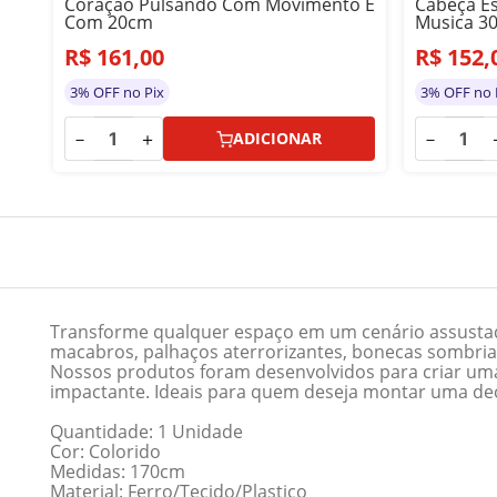
Coração Pulsando Com Movimento E
Cabeça E
m
Com 20cm
Musica 3
R$
161
,
00
R$
152
,
3% OFF no Pix
3% OFF no 
－
＋
－
ADICIONAR
Transforme qualquer espaço em um cenário assustad
macabros, palhaços aterrorizantes, bonecas sombrias,
Nossos produtos foram desenvolvidos para criar uma 
impactante. Ideais para quem deseja montar uma decor
Quantidade: 1 Unidade
Cor: Colorido
Medidas: 170cm
Material: Ferro/Tecido/Plastico