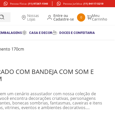
Pessoa Física:
(11) 97267-1540
Pessoa Jurídica:
(11) 94117-5219
Nossas
0
Lojas
 EMBALAGENS
CASA E DECOR
DOCES E CONFEITARIA
mento 170cm
ADO COM BANDEJA COM SOM E
M
 em um cenário assustador com nossa coleção de
você encontra decorações criativas, personagens
antes, bonecas sombrias, fantasmas, caveiras e itens
as, vitrines, eventos e ambientes decorativos.
olvidos para criar uma experiência imersiva e cheia