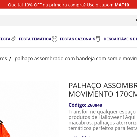
Que tal 10% OFF na primeira compra? Use o cupom
MAT10
i
FESTA
FESTA TEMÁTICA
FESTAS SAZONAIS
DESCARTÁVEIS E
res
palhaço assombrado com bandeja com som e movi
PALHAÇO ASSOMBR
MOVIMENTO 170C
:
260848
Transforme qualquer espaço
produtos de Halloween! Aqui 
macabros, palhaços aterroriz
temáticos perfeitos para fest
Nossos produtos foram desenv