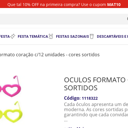
Que tal 10% OFF na primeira compra? Use o cupom
MAT10
i
FESTA
FESTA TEMÁTICA
FESTAS SAZONAIS
DESCARTÁVEIS E
ormato coração c/12 unidades - cores sortidos
OCULOS FORMATO C
SORTIDOS
:
1118322
Cada óculos apresenta um de
moderna. As cores sortidas 
garantindo que cada convidad
Quantidade: 12 Unidades