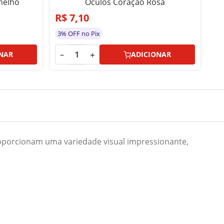
melho
Oculos Coração Rosa
R$
7
,
10
R
3% OFF no Pix
3%
－
＋
－
NAR
ADICIONAR
oporcionam uma variedade visual impressionante,