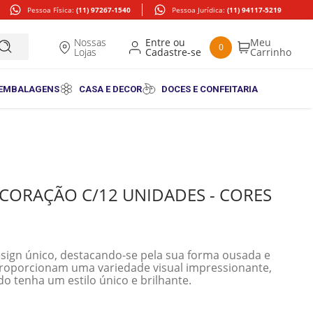
Pessoa Física:
(11) 97267-1540
Pessoa Jurídica:
(11) 94117-5219
Nossas
0
Lojas
 EMBALAGENS
CASA E DECOR
DOCES E CONFEITARIA
ORAÇÃO C/12 UNIDADES - CORES
sign único, destacando-se pela sua forma ousada e
proporcionam uma variedade visual impressionante,
o tenha um estilo único e brilhante.