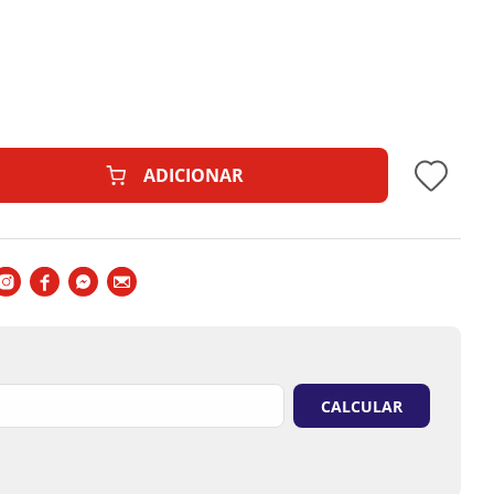
forme o seu monitor.
to podem ser alteradas sem aviso prévio.
ADICIONAR