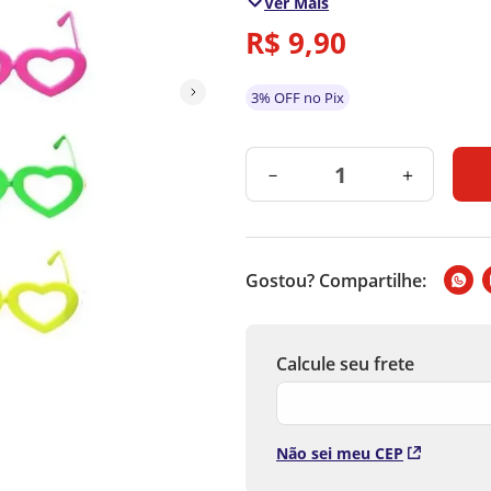
Ver Mais
Cor: Colorido
Medidas: Unico
R$
9
,
90
Material: Plastico
*Imagens ilustrativas
*As cores podem alterar con
3% OFF no Pix
* Medidas aproximadas.
* As especificações do produ
－
＋
Gostou? Compartilhe:
Não sei meu CEP