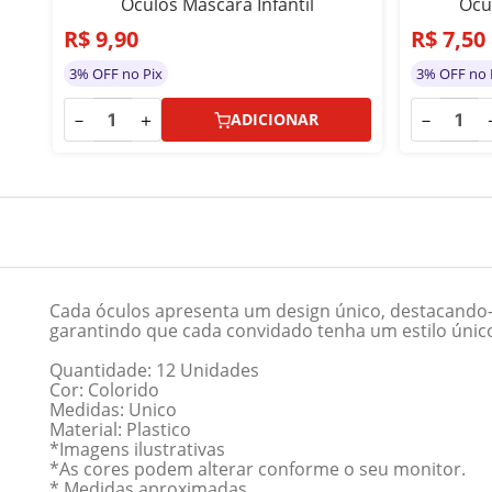
Òculos Mascara Infantil
Ocu
R$
9
,
90
R$
7
,
50
3% OFF no Pix
3% OFF no 
－
＋
－
ADICIONAR
Cada óculos apresenta um design único, destacando-
garantindo que cada convidado tenha um estilo único
Quantidade: 12 Unidades
Cor: Colorido
Medidas: Unico
Material: Plastico
*Imagens ilustrativas
*As cores podem alterar conforme o seu monitor.
* Medidas aproximadas.