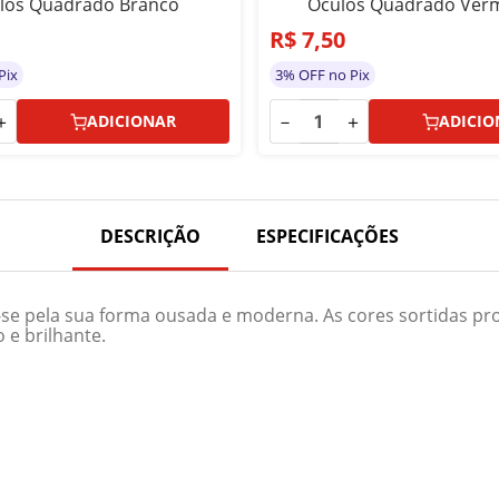
los Quadrado Branco
Oculos Quadrado Ver
R$
7
,
50
Pix
3% OFF no Pix
＋
－
＋
ADICIONAR
ADICIO
DESCRIÇÃO
ESPECIFICAÇÕES
se pela sua forma ousada e moderna. As cores sortidas pr
 e brilhante.