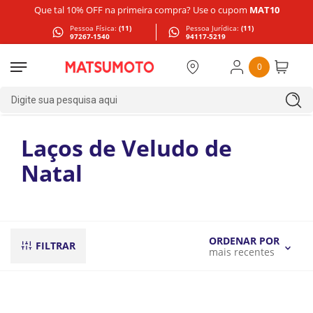
Que tal 10% OFF na primeira compra? Use o cupom
MAT10
Pessoa Física:
(11)
Pessoa Jurídica:
(11)
97267-1540
94117-5219
0
Digite sua pesquisa aqui
Laços de Veludo de
Natal
ORDENAR POR
FILTRAR
mais recentes