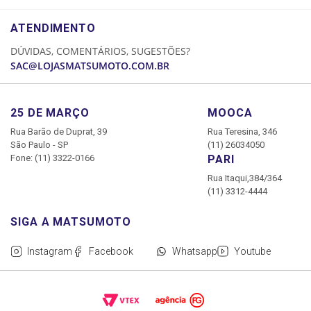
POLÍTICA DE PRIVACIDADE
LOGIN
ATENDIMENTO
CADASTRE-SE
DÚVIDAS, COMENTÁRIOS, SUGESTÕES?
MINHA CONTA
SAC@LOJASMATSUMOTO.COM.BR
MEUS PEDIDOS
25 DE MARÇO
MOOCA
Rua Barão de Duprat, 39
Rua Teresina, 346
São Paulo - SP
(11) 26034050
Fone: (11) 3322-0166
PARI
Rua Itaqui,384/364
(11) 3312-4444
Instagram
Facebook
Whatsapp
Youtube