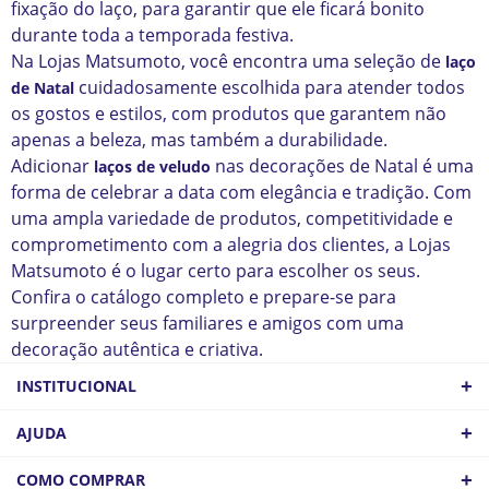
fixação do laço, para garantir que ele ficará bonito
durante toda a temporada festiva.
Na Lojas Matsumoto, você encontra uma seleção de
laço
cuidadosamente escolhida para atender todos
de Natal
os gostos e estilos, com produtos que garantem não
apenas a beleza, mas também a durabilidade.
Adicionar
nas decorações de Natal é uma
laços de veludo
forma de celebrar a data com elegância e tradição. Com
uma ampla variedade de produtos, competitividade e
comprometimento com a alegria dos clientes, a Lojas
Matsumoto é o lugar certo para escolher os seus.
Confira o catálogo completo e prepare-se para
surpreender seus familiares e amigos com uma
decoração autêntica e criativa.
+
INSTITUCIONAL
QUEM SOMOS
+
AJUDA
ATACADO
POLÍTICA DE FRETE
+
COMO COMPRAR
COMO CHEGAR