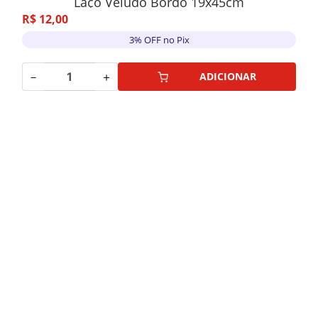
Laço Veludo Bordo 19x45cm
R$
12
,
00
3% OFF no Pix
－
＋
ADICIONAR