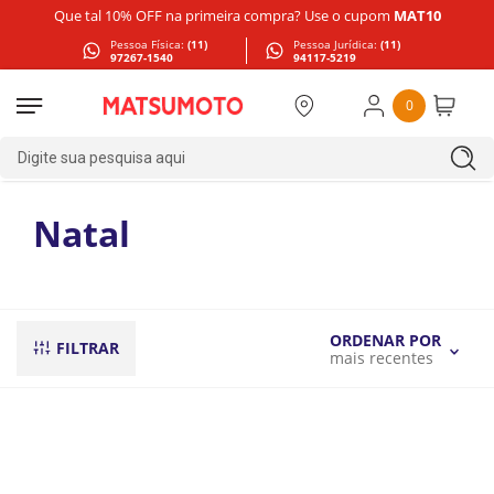
Que tal 10% OFF na primeira compra? Use o cupom
MAT10
Pessoa Física:
(11)
Pessoa Jurídica:
(11)
97267-1540
94117-5219
0
Digite sua pesquisa aqui
Natal
ORDENAR POR
FILTRAR
mais recentes