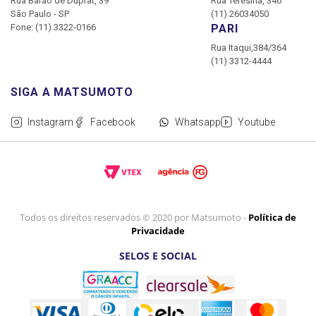
Rua Barão de Duprat, 39
Rua Teresina, 346
São Paulo - SP
(11) 26034050
Fone: (11) 3322-0166
PARI
Rua Itaqui,384/364
(11) 3312-4444
Instagram
Facebook
Whatsapp
Youtube
Todos os direitos reservados © 2020 por Matsumoto -
Política de
Privacidade
SELOS E SOCIAL