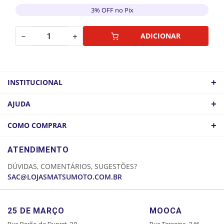
3% OFF no Pix
－
＋
ADICIONAR
+
INSTITUCIONAL
QUEM SOMOS
+
AJUDA
ATACADO
POLÍTICA DE FRETE
+
COMO COMPRAR
COMO CHEGAR
POLÍTICA DE PRIVACIDADE
LOGIN
ATENDIMENTO
CADASTRE-SE
DÚVIDAS, COMENTÁRIOS, SUGESTÕES?
MINHA CONTA
SAC@LOJASMATSUMOTO.COM.BR
MEUS PEDIDOS
25 DE MARÇO
MOOCA