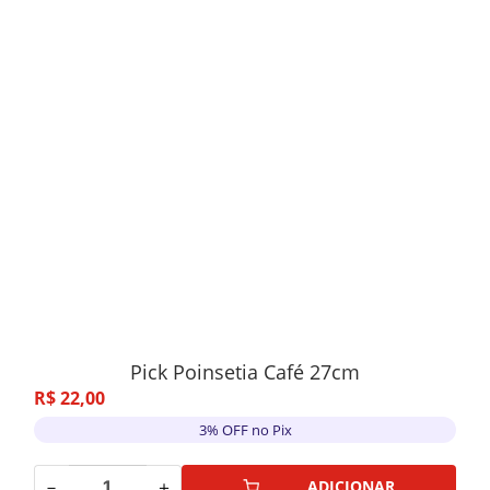
Pick Poinsetia Café 27cm
R$
22
,
00
3% OFF no Pix
－
＋
ADICIONAR