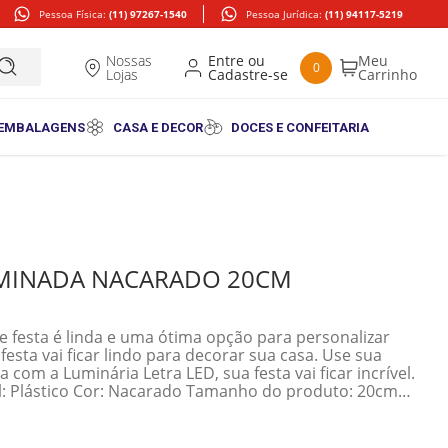
Pessoa Física:
(11) 97267-1540
Pessoa Jurídica:
(11) 94117-5219
Nossas
0
Lojas
 EMBALAGENS
CASA E DECOR
DOCES E CONFEITARIA
LUMINADA NACARADO 20CM
e festa é linda e uma ótima opção para personalizar
esta vai ficar lindo para decorar sua casa. Use sua
a com a Luminária Letra LED, sua festa vai ficar incrível.
al: Plástico Cor: Nacarado Tamanho do produto: 20cm
o: 3 pilhas AA (Não Incluídas) e USB Fonte de luz:
 interna INFORMAÇÕES ADICIONAIS: Material: acetato
m largura x 5cm profundidade