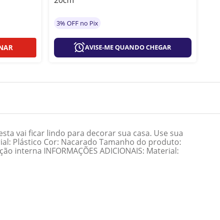
3% OFF no Pix
3%
NAR
AVISE-ME QUANDO CHEGAR
ta vai ficar lindo para decorar sua casa. Use sua
terial: Plástico Cor: Nacarado Tamanho do produto:
nação interna INFORMAÇÕES ADICIONAIS: Material: