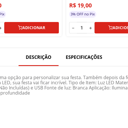
0
R$
19
,
00
Pix
3% OFF no Pix
＋
－
＋
ADICIONAR
ADICIO
DESCRIÇÃO
ESPECIFICAÇÕES
ima opção para personalizar sua festa. Também depois da fes
 LED, sua festa vai ficar incrível. Tipo de Item: Luz LED Ma
ão Incluídas) e USB Fonte de luz: Branca Aplicação: Ilumi
m profundidade