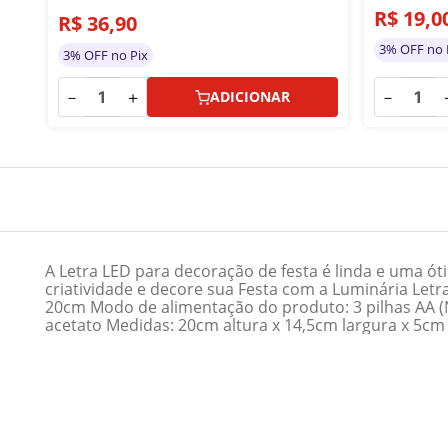
R$
19
,
0
R$
36
,
90
3% OFF no 
3% OFF no Pix
－
－
＋
ADICIONAR
A Letra LED para decoração de festa é linda e uma ót
criatividade e decore sua Festa com a Luminária Letra
20cm Modo de alimentação do produto: 3 pilhas AA (N
acetato Medidas: 20cm altura x 14,5cm largura x 5c