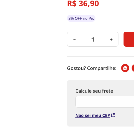
R$
36
,
90
3% OFF no Pix
－
＋
Gostou? Compartilhe:
Não sei meu CEP