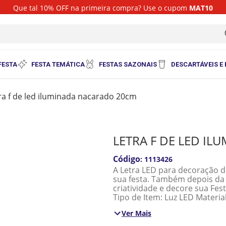
Que tal 10% OFF na primeira compra? Use o cupom
MAT10
i
FESTA
FESTA TEMÁTICA
FESTAS SAZONAIS
DESCARTÁVEIS E
tra f de led iluminada nacarado 20cm
LETRA F DE LED I
:
1113426
A Letra LED para decoração d
sua festa. Também depois da f
criatividade e decore sua Fest
Tipo de Item: Luz LED Materi
Modo de alimentação do produt
Ver Mais
Branca Aplicação: Iluminação
Medidas: 20cm altura x 14,5c