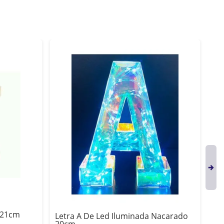
 21cm
Letra A De Led Iluminada Nacarado
Nu
20cm
Na