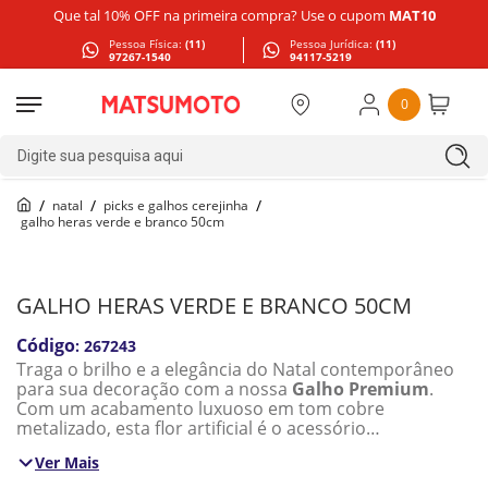
Que tal 10% OFF na primeira compra? Use o cupom
MAT10
Pessoa Física:
(11)
Pessoa Jurídica:
(11)
97267-1540
94117-5219
0
Digite sua pesquisa aqui
natal
picks e galhos cerejinha
galho heras verde e branco 50cm
GALHO HERAS VERDE E BRANCO 50CM
:
267243
Traga o brilho e a elegância do Natal contemporâneo
para sua decoração com a nossa
Galho Premium
.
Com um acabamento luxuoso em tom cobre
metalizado, esta flor artificial é o acessório
indispensável para quem busca fugir do óbvio e criar
Ver Mais
um ambiente sofisticado.