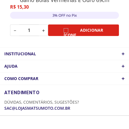
Galho Bolas Vermelhas E Ouro 69cm
R$
15
,
30
3% OFF no Pix
－
＋
ADICIONAR
+
INSTITUCIONAL
QUEM SOMOS
+
AJUDA
ATACADO
POLÍTICA DE FRETE
+
COMO COMPRAR
COMO CHEGAR
POLÍTICA DE PRIVACIDADE
LOGIN
ATENDIMENTO
CADASTRE-SE
DÚVIDAS, COMENTÁRIOS, SUGESTÕES?
MINHA CONTA
SAC@LOJASMATSUMOTO.COM.BR
MEUS PEDIDOS
25 DE MARÇO
MOOCA