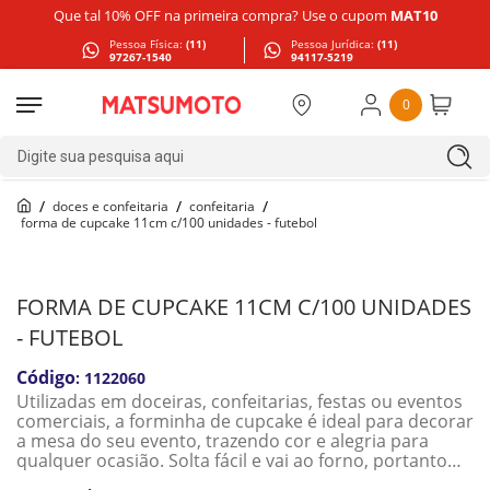
Que tal 10% OFF na primeira compra? Use o cupom
MAT10
Pessoa Física:
(11)
Pessoa Jurídica:
(11)
97267-1540
94117-5219
0
Digite sua pesquisa aqui
doces e confeitaria
confeitaria
forma de cupcake 11cm c/100 unidades - futebol
FORMA DE CUPCAKE 11CM C/100 UNIDADES
- FUTEBOL
:
1122060
Utilizadas em doceiras, confeitarias, festas ou eventos
comerciais, a forminha de cupcake é ideal para decorar
a mesa do seu evento, trazendo cor e alegria para
qualquer ocasião. Solta fácil e vai ao forno, portanto
facilita na hora de fabricar cupcakes ou bolos