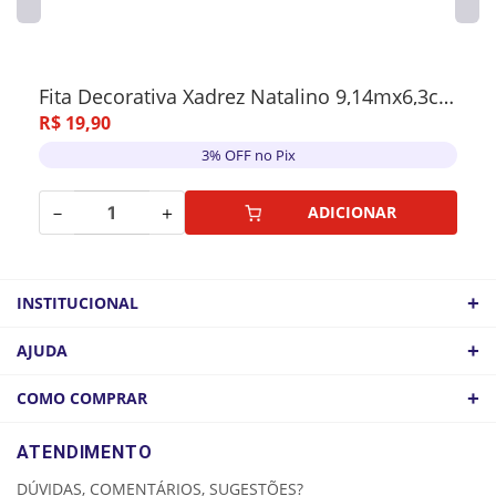
Fita Decorativa Xadrez Natalino 9,14mx6,3cm
R$
19
,
90
3% OFF no Pix
－
＋
ADICIONAR
+
INSTITUCIONAL
QUEM SOMOS
+
AJUDA
ATACADO
POLÍTICA DE FRETE
+
COMO COMPRAR
COMO CHEGAR
POLÍTICA DE PRIVACIDADE
LOGIN
ATENDIMENTO
CADASTRE-SE
DÚVIDAS, COMENTÁRIOS, SUGESTÕES?
MINHA CONTA