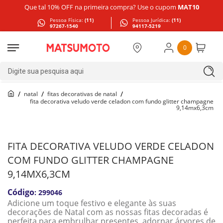
Que tal 10% OFF na primeira compra? Use o cupom
MAT10
Pessoa Física:
(11)
Pessoa Jurídica:
(11)
97267-1540
94117-5219
0
Digite sua pesquisa aqui
natal
fitas decorativas de natal
fita decorativa veludo verde celadon com fundo glitter champagne
9,14mx6,3cm
FITA DECORATIVA VELUDO VERDE CELADON
COM FUNDO GLITTER CHAMPAGNE
9,14MX6,3CM
:
299046
Adicione um toque festivo e elegante às suas
decorações de Natal com as nossas fitas decoradas é
perfeita para embrulhar presentes, adornar árvores de