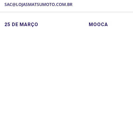
SAC@LOJASMATSUMOTO.COM.BR
MEUS PEDIDOS
25 DE MARÇO
MOOCA
Rua Barão de Duprat, 39
Rua Teresina, 346
São Paulo - SP
(11) 26034050
Fone: (11) 3322-0166
PARI
Rua Itaqui,384/364
(11) 3312-4444
Instagram
Facebook
Whatsapp
Youtube
Todos os direitos reservados © 2020 por Matsumoto -
Política de
Privacidade