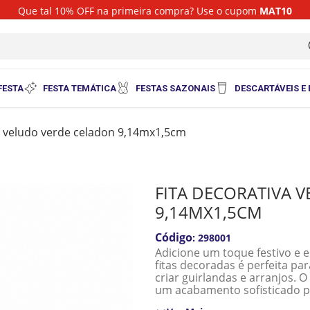
Que tal 10% OFF na primeira compra? Use o cupom
MAT10
i
FESTA
FESTA TEMÁTICA
FESTAS SAZONAIS
DESCARTÁVEIS E
va veludo verde celadon 9,14mx1,5cm
FITA DECORATIVA 
9,14MX1,5CM
:
298001
Adicione um toque festivo e 
fitas decoradas é perfeita p
criar guirlandas e arranjos.
um acabamento sofisticado pa
um visual clássico e festivo 