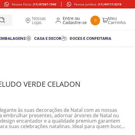
Pessoa Física:
(11) 97267-1540
Pessoa Jurídica:
(11) 94117-5219
Nossas
0
Lojas
 EMBALAGENS
CASA E DECOR
DOCES E CONFEITARIA
VELUDO VERDE CELADON
elegante às suas decorações de Natal com as nossas
ara embrulhar presentes, adornar árvores de Natal ou
 O design encantador e a qualidade premium garantem
ra suas celebrações natalinas. Ideal para quem busca
durante a temporada de festas.