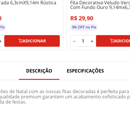
rada 6,3cmX9,14m Rústica
Fita Decorativa Veludo Ver
Com Fundo Ouro 9,14mx6,
0
R$
29
,
90
Pix
3% OFF no Pix
＋
－
＋
ADICIONAR
ADICIO
DESCRIÇÃO
ESPECIFICAÇÕES
ções de Natal com as nossas fitas decoradas é perfeita par
a qualidade premium garantem um acabamento sofisticado p
a de festas.