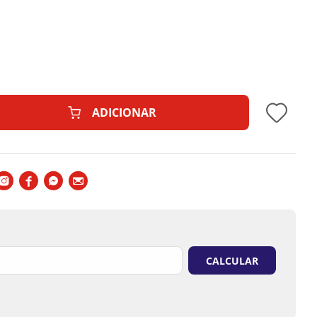
forme o seu monitor.
ADICIONAR
to podem ser alteradas sem aviso prévio.