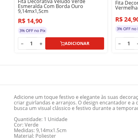
Fita Decorativa Veludo Verde
Fita Deco
Esmeralda Com Borda Ouro
Vermelha
9,14mx1,5cm
R$
24
,
9
R$
14
,
90
3% OFF no 
3% OFF no Pix
－
－
＋
ADICIONAR
Adicione um toque festivo e elegante às suas decora
criar guirlandas e arranjos. O design encantador e 
busca um visual clássico e festivo durante a temporad
Quantidade: 1 Unidade
Cor: Verde
Medidas: 9,14mx1.5cm
Material: Poliester