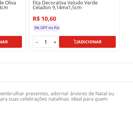
de Oliva
Fita Decorativa Veludo Verde
Fi
3cm
Celadon 9,14mx1,5cm
9,
R$
10
,
60
R
3% OFF no Pix
3%
－
＋
－
NAR
ADICIONAR
a embrulhar presentes, adornar árvores de Natal ou
ara suas celebrações natalinas. Ideal para quem