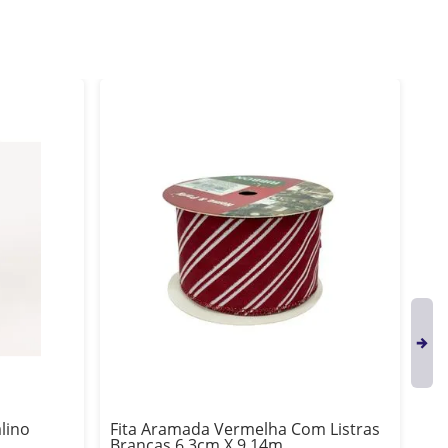
lino
Fita Aramada Vermelha Com Listras
Fi
Brancas 6,3cm X 9,14m
Ve