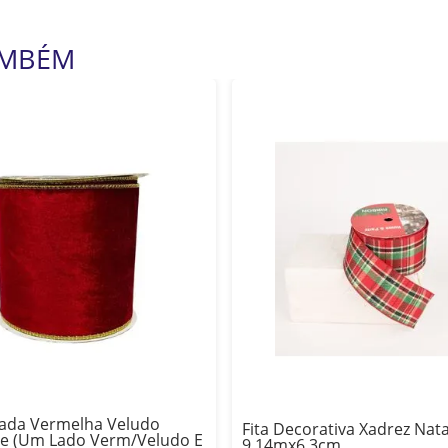
AMBÉM
mada Vermelha Veludo
Fita Decorativa Xadrez Nata
ce (Um Lado Verm/Veludo E
9,14mx6,3cm