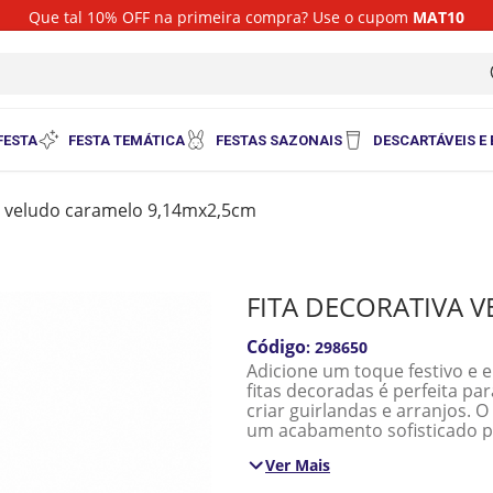
Que tal 10% OFF na primeira compra? Use o cupom
MAT10
i
FESTA
FESTA TEMÁTICA
FESTAS SAZONAIS
DESCARTÁVEIS E
va veludo caramelo 9,14mx2,5cm
FITA DECORATIVA 
:
298650
Adicione um toque festivo e 
fitas decoradas é perfeita p
criar guirlandas e arranjos.
um acabamento sofisticado pa
um visual clássico e festivo 
Ver Mais
Quantidade: 1 Unidade