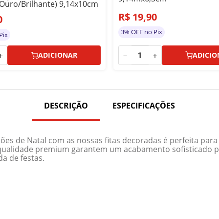
Ouro/Brilhante) 9,14x10cm
R$
19
,
90
0
3% OFF no Pix
Pix
－
＋
＋
ADICIO
ADICIONAR
DESCRIÇÃO
ESPECIFICAÇÕES
ções de Natal com as nossas fitas decoradas é perfeita par
a qualidade premium garantem um acabamento sofisticado p
a de festas.