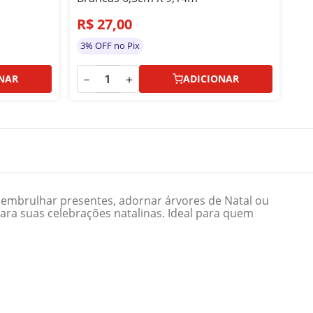
R$
27
,
00
R
3% OFF no Pix
3%
－
＋
－
NAR
ADICIONAR
a embrulhar presentes, adornar árvores de Natal ou
ara suas celebrações natalinas. Ideal para quem