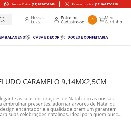
Pessoa Física:
(11) 97267-1540
Pessoa Jurídica:
(11) 94117-5219
Nossas
0
Lojas
 EMBALAGENS
CASA E DECOR
DOCES E CONFEITARIA
VELUDO CARAMELO 9,14MX2,5CM
elegante às suas decorações de Natal com as nossas
ara embrulhar presentes, adornar árvores de Natal ou
 O design encantador e a qualidade premium garantem
ra suas celebrações natalinas. Ideal para quem busca
durante a temporada de festas.