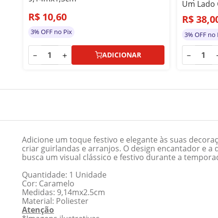
Um Lado 
R$
10
,
60
R$
38
,
0
3% OFF no Pix
3% OFF no 
－
＋
－
ADICIONAR
Adicione um toque festivo e elegante às suas decora
criar guirlandas e arranjos. O design encantador e 
busca um visual clássico e festivo durante a temporad
Quantidade: 1 Unidade
Cor: Caramelo
Medidas: 9,14mx2.5cm
Material: Poliester
Atenção