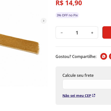
R$
14
,
90
Cor: Caramelo
Medidas: 9,14mx2.5cm
Material: Poliester
3% OFF no Pix
Atenção
*Imagens ilustrativas
*As cores podem alterar con
* Medidas aproximadas.
－
＋
* As especificações do produ
Gostou? Compartilhe:
Não sei meu CEP