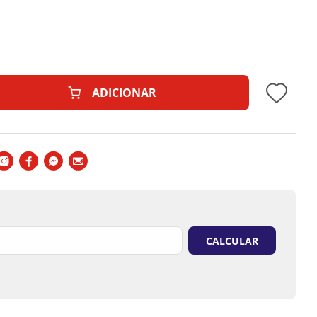
forme o seu monitor.
ADICIONAR
to podem ser alteradas sem aviso prévio.