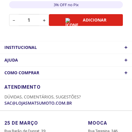
3% OFF no Pix
－
＋
ADICIONAR
+
INSTITUCIONAL
QUEM SOMOS
+
AJUDA
ATACADO
POLÍTICA DE FRETE
+
COMO COMPRAR
COMO CHEGAR
POLÍTICA DE PRIVACIDADE
LOGIN
ATENDIMENTO
CADASTRE-SE
DÚVIDAS, COMENTÁRIOS, SUGESTÕES?
MINHA CONTA
SAC@LOJASMATSUMOTO.COM.BR
MEUS PEDIDOS
25 DE MARÇO
MOOCA
Rua Barão de Duprat, 39
Rua Teresina, 346