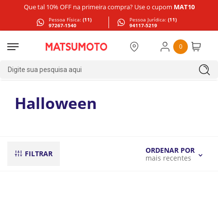
Que tal 10% OFF na primeira compra? Use o cupom
MAT10
Pessoa Física:
(11)
Pessoa Jurídica:
(11)
97267-1540
94117-5219
0
Digite sua pesquisa aqui
Halloween
ORDENAR POR
FILTRAR
mais recentes