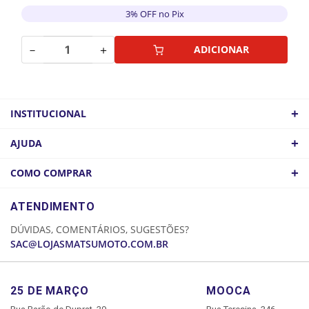
3% OFF no Pix
－
＋
ADICIONAR
+
INSTITUCIONAL
QUEM SOMOS
+
AJUDA
ATACADO
POLÍTICA DE FRETE
+
COMO COMPRAR
COMO CHEGAR
POLÍTICA DE PRIVACIDADE
LOGIN
ATENDIMENTO
CADASTRE-SE
DÚVIDAS, COMENTÁRIOS, SUGESTÕES?
MINHA CONTA
SAC@LOJASMATSUMOTO.COM.BR
MEUS PEDIDOS
25 DE MARÇO
MOOCA