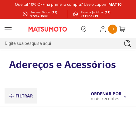
Que tal 10% OFF na primeira compra? Use o cupom
MAT10
Pessoa Física:
(11)
Pessoa Jurídica:
(11)
97267-1540
94117-5219
0
Digite sua pesquisa aqui
Adereços e Acessórios
ORDENAR POR
FILTRAR
mais recentes