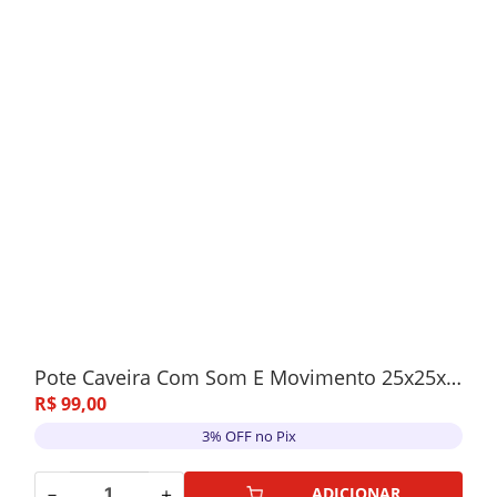
Pote Caveira Com Som E Movimento 25x25x25cm
R$
99
,
00
3% OFF no Pix
－
＋
ADICIONAR