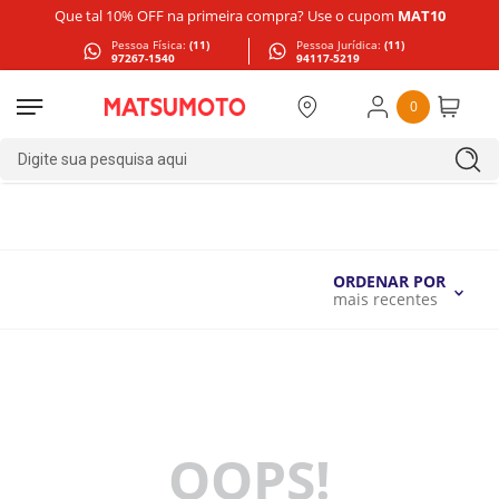
Que tal 10% OFF na primeira compra? Use o cupom
MAT10
Pessoa Física:
(11)
Pessoa Jurídica:
(11)
97267-1540
94117-5219
0
Digite sua pesquisa aqui
ORDENAR POR
mais recentes
OOPS!