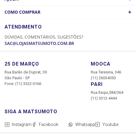
ATACADO
POLÍTICA DE FRETE
+
COMO COMPRAR
COMO CHEGAR
POLÍTICA DE PRIVACIDADE
LOGIN
ATENDIMENTO
CADASTRE-SE
DÚVIDAS, COMENTÁRIOS, SUGESTÕES?
MINHA CONTA
SAC@LOJASMATSUMOTO.COM.BR
MEUS PEDIDOS
25 DE MARÇO
MOOCA
Rua Barão de Duprat, 39
Rua Teresina, 346
São Paulo - SP
(11) 26034050
Fone: (11) 3322-0166
PARI
Rua Itaqui,384/364
(11) 3312-4444
Instagram
Facebook
Whatsapp
Youtube