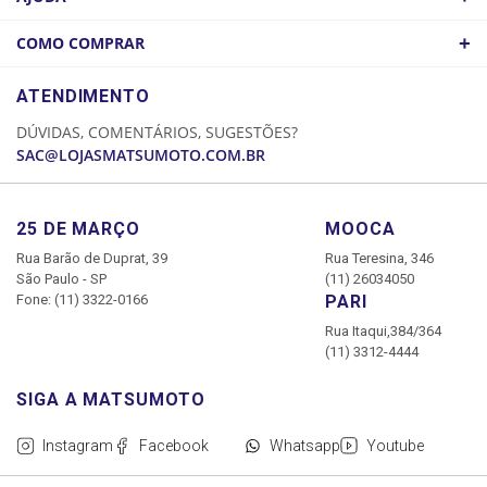
ATACADO
POLÍTICA DE FRETE
+
COMO COMPRAR
COMO CHEGAR
POLÍTICA DE PRIVACIDADE
LOGIN
ATENDIMENTO
CADASTRE-SE
DÚVIDAS, COMENTÁRIOS, SUGESTÕES?
MINHA CONTA
SAC@LOJASMATSUMOTO.COM.BR
MEUS PEDIDOS
25 DE MARÇO
MOOCA
Rua Barão de Duprat, 39
Rua Teresina, 346
São Paulo - SP
(11) 26034050
Fone: (11) 3322-0166
PARI
Rua Itaqui,384/364
(11) 3312-4444
Instagram
Facebook
Whatsapp
Youtube