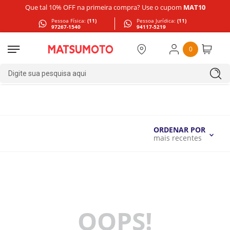
Que tal 10% OFF na primeira compra? Use o cupom
MAT10
Pessoa Física:
(11)
Pessoa Jurídica:
(11)
97267-1540
94117-5219
0
Digite sua pesquisa aqui
ORDENAR POR
mais recentes
OOPS!