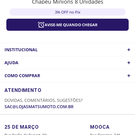
Chapéu Minions 8 Unidades
3% OFF no Pix
AVISE-ME QUANDO CHEGAR
+
INSTITUCIONAL
QUEM SOMOS
+
AJUDA
ATACADO
POLÍTICA DE FRETE
+
COMO COMPRAR
COMO CHEGAR
POLÍTICA DE PRIVACIDADE
LOGIN
ATENDIMENTO
CADASTRE-SE
DÚVIDAS, COMENTÁRIOS, SUGESTÕES?
MINHA CONTA
SAC@LOJASMATSUMOTO.COM.BR
MEUS PEDIDOS
25 DE MARÇO
MOOCA