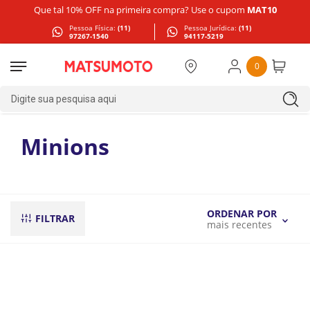
Que tal 10% OFF na primeira compra? Use o cupom
MAT10
Pessoa Física:
(11)
Pessoa Jurídica:
(11)
97267-1540
94117-5219
0
Digite sua pesquisa aqui
Minions
ORDENAR POR
FILTRAR
mais recentes