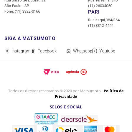
Rua Barão de Duprat, 39
Rua Teresina, 346
São Paulo - SP
(11) 26034050
Fone: (11) 3322-0166
PARI
Rua Itaqui,384/364
(11) 3312-4444
Instagram
Facebook
Whatsapp
Youtube
Todos os direitos reservados © 2020 por Matsumoto -
Política de
Privacidade
SELOS E SOCIAL