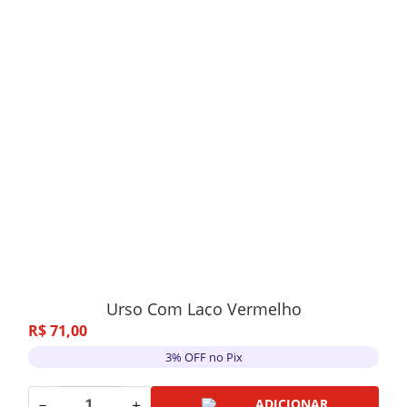
Urso Com Laço Vermelho
R$
71
,
00
3% OFF no Pix
－
＋
ADICIONAR