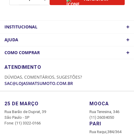
+
INSTITUCIONAL
QUEM SOMOS
+
AJUDA
ATACADO
POLÍTICA DE FRETE
+
COMO COMPRAR
COMO CHEGAR
POLÍTICA DE PRIVACIDADE
LOGIN
ATENDIMENTO
CADASTRE-SE
DÚVIDAS, COMENTÁRIOS, SUGESTÕES?
MINHA CONTA
SAC@LOJASMATSUMOTO.COM.BR
MEUS PEDIDOS
25 DE MARÇO
MOOCA
Rua Barão de Duprat, 39
Rua Teresina, 346
São Paulo - SP
(11) 26034050
Fone: (11) 3322-0166
PARI
Rua Itaqui,384/364