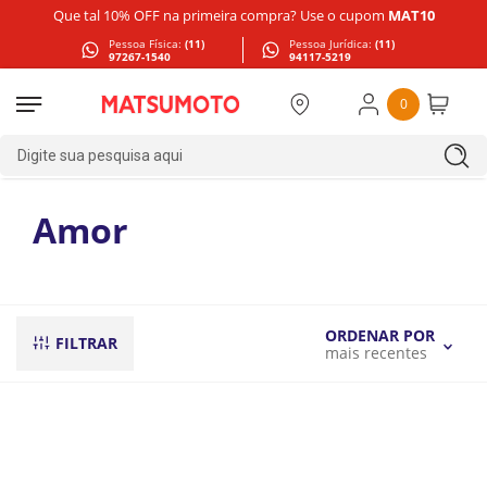
Que tal 10% OFF na primeira compra? Use o cupom
MAT10
Pessoa Física:
(11)
Pessoa Jurídica:
(11)
97267-1540
94117-5219
0
Digite sua pesquisa aqui
Amor
ORDENAR POR
FILTRAR
mais recentes