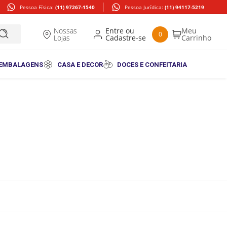
Pessoa Física:
(11) 97267-1540
Pessoa Jurídica:
(11) 94117-5219
Nossas
0
Lojas
 EMBALAGENS
CASA E DECOR
DOCES E CONFEITARIA