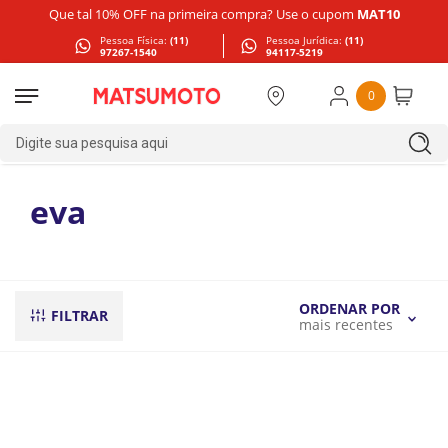
Que tal 10% OFF na primeira compra? Use o cupom
MAT10
Pessoa Física:
(11)
Pessoa Jurídica:
(11)
97267-1540
94117-5219
0
Digite sua pesquisa aqui
eva
ORDENAR POR
FILTRAR
mais recentes