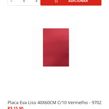
－
＋
ADICIONAR
Placa Eva Liso 40X60CM C/10 Vermelho - 9702
R$
15
,
90