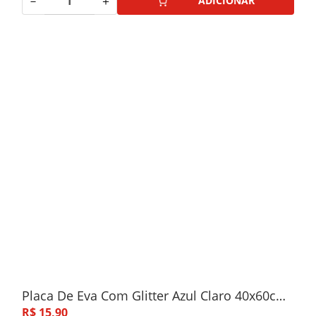
－
＋
ADICIONAR
Placa De Eva Com Glitter Azul Claro 40x60cm 5 Unidades
R$
15
,
90