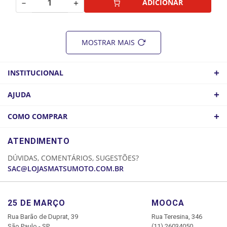
－
＋
ADICIONAR
MOSTRAR MAIS
+
INSTITUCIONAL
QUEM SOMOS
+
AJUDA
ATACADO
POLÍTICA DE FRETE
+
COMO COMPRAR
COMO CHEGAR
POLÍTICA DE PRIVACIDADE
LOGIN
ATENDIMENTO
CADASTRE-SE
DÚVIDAS, COMENTÁRIOS, SUGESTÕES?
MINHA CONTA
SAC@LOJASMATSUMOTO.COM.BR
MEUS PEDIDOS
25 DE MARÇO
MOOCA
Rua Barão de Duprat, 39
Rua Teresina, 346
São Paulo - SP
(11) 26034050