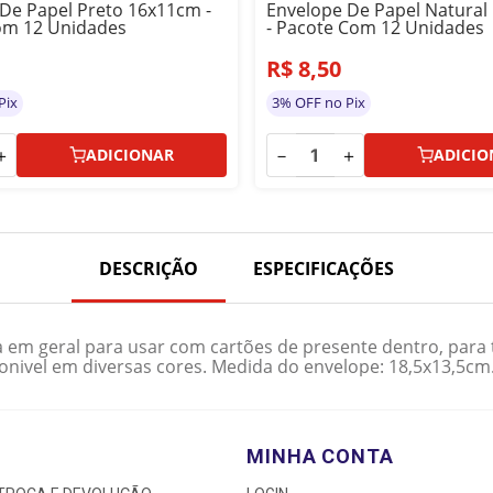
De Papel Preto 16x11cm -
Envelope De Papel Natural
om 12 Unidades
- Pacote Com 12 Unidades
R$
8
,
50
Pix
3% OFF no Pix
＋
－
＋
ADICIONAR
ADICIO
DESCRIÇÃO
ESPECIFICAÇÕES
 em geral para usar com cartões de presente dentro, para 
ponivel em diversas cores. Medida do envelope: 18,5x13,5c
MINHA CONTA