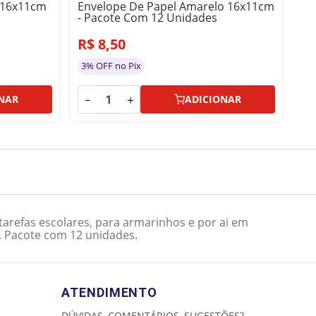
 16x11cm
Envelope De Papel Amarelo 16x11cm
En
- Pacote Com 12 Unidades
16
R$
8
,
50
R
3% OFF no Pix
3%
－
＋
－
NAR
ADICIONAR
tarefas escolares, para armarinhos e por ai em
m. Pacote com 12 unidades.
ATENDIMENTO
DÚVIDAS, COMENTÁRIOS, SUGESTÕES?