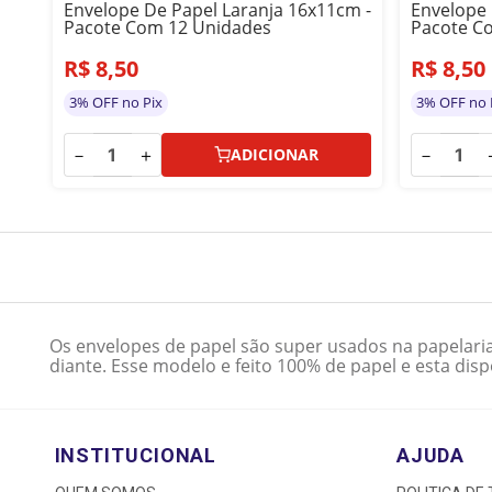
Envelope De Papel Laranja 16x11cm -
Envelope 
Pacote Com 12 Unidades
Pacote C
R$
8
,
50
R$
8
,
50
3% OFF no Pix
3% OFF no 
－
＋
－
ADICIONAR
Os envelopes de papel são super usados na papelaria
diante. Esse modelo e feito 100% de papel e esta dis
INSTITUCIONAL
AJUDA