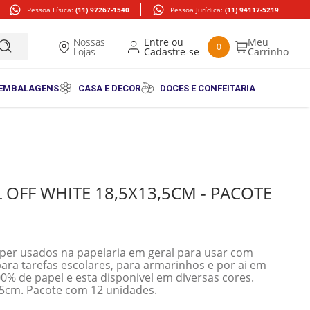
Pessoa Física:
(11) 97267-1540
Pessoa Jurídica:
(11) 94117-5219
Nossas
0
Lojas
 EMBALAGENS
CASA E DECOR
DOCES E CONFEITARIA
 OFF WHITE 18,5X13,5CM - PACOTE
per usados na papelaria em geral para usar com
ara tarefas escolares, para armarinhos e por ai em
00% de papel e esta disponivel em diversas cores.
,5cm. Pacote com 12 unidades.