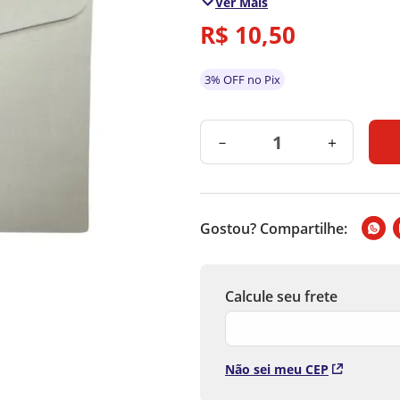
Ver Mais
R$
10
,
50
3% OFF no Pix
－
＋
Gostou? Compartilhe:
Não sei meu CEP