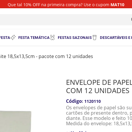
Que tal 10% OFF na primeira compra? Use o cupom
MAT10
i
FESTA
FESTA TEMÁTICA
FESTAS SAZONAIS
DESCARTÁVEIS E
hite 18,5x13,5cm - pacote com 12 unidades
ENVELOPE DE PAPEL
COM 12 UNIDADES
:
1120110
Os envelopes de papel são su
cartões de presente dentro, p
diante. Esse modelo e feito 1
Medida do envelope: 18,5x13