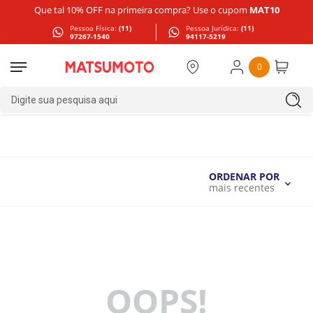
Que tal 10% OFF na primeira compra? Use o cupom
MAT10
Pessoa Física:
(11)
Pessoa Jurídica:
(11)
97267-1540
94117-5219
0
Digite sua pesquisa aqui
ORDENAR POR
mais recentes
OOPS!