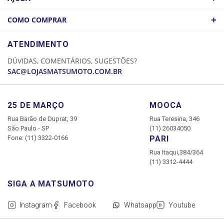
ATACADO
POLÍTICA DE FRETE
+
COMO COMPRAR
COMO CHEGAR
POLÍTICA DE PRIVACIDADE
LOGIN
ATENDIMENTO
CADASTRE-SE
DÚVIDAS, COMENTÁRIOS, SUGESTÕES?
MINHA CONTA
SAC@LOJASMATSUMOTO.COM.BR
MEUS PEDIDOS
25 DE MARÇO
MOOCA
Rua Barão de Duprat, 39
Rua Teresina, 346
São Paulo - SP
(11) 26034050
Fone: (11) 3322-0166
PARI
Rua Itaqui,384/364
(11) 3312-4444
Instagram
Facebook
Whatsapp
Youtube