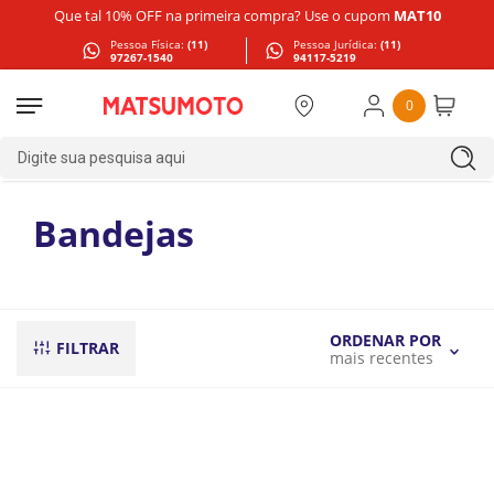
Que tal 10% OFF na primeira compra? Use o cupom
MAT10
Pessoa Física:
(11)
Pessoa Jurídica:
(11)
97267-1540
94117-5219
0
Digite sua pesquisa aqui
Bandejas
ORDENAR POR
FILTRAR
mais recentes