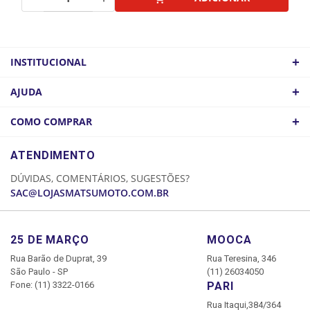
+
INSTITUCIONAL
QUEM SOMOS
+
AJUDA
ATACADO
POLÍTICA DE FRETE
+
COMO COMPRAR
COMO CHEGAR
POLÍTICA DE PRIVACIDADE
LOGIN
ATENDIMENTO
CADASTRE-SE
DÚVIDAS, COMENTÁRIOS, SUGESTÕES?
MINHA CONTA
SAC@LOJASMATSUMOTO.COM.BR
MEUS PEDIDOS
25 DE MARÇO
MOOCA
Rua Barão de Duprat, 39
Rua Teresina, 346
São Paulo - SP
(11) 26034050
Fone: (11) 3322-0166
PARI
Rua Itaqui,384/364