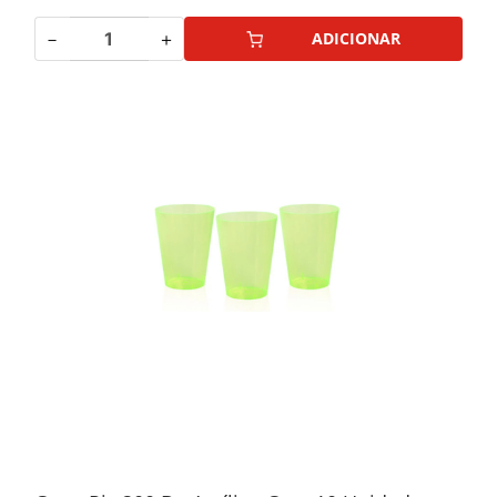
－
＋
ADICIONAR