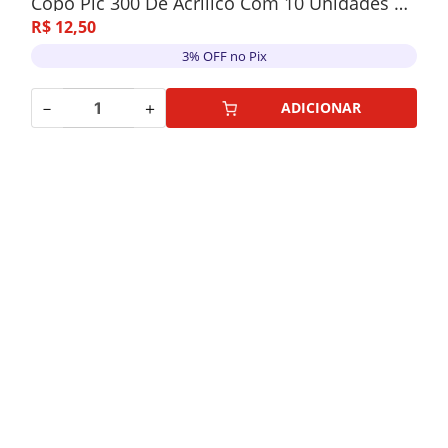
Copo Pic 300 De Acrílico Com 10 Unidades Verde Escuro
R$
12
,
50
3% OFF no Pix
－
＋
ADICIONAR