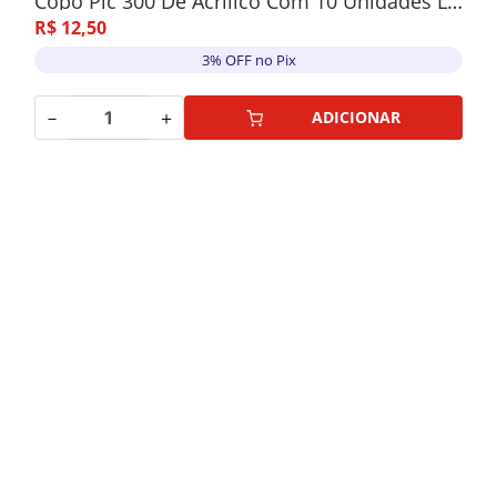
Copo Pic 300 De Acrílico Com 10 Unidades Laranja Neon
R$
12
,
50
3% OFF no Pix
－
＋
ADICIONAR