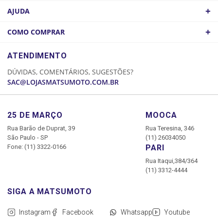
QUEM SOMOS
+
AJUDA
ATACADO
POLÍTICA DE FRETE
+
COMO COMPRAR
COMO CHEGAR
POLÍTICA DE PRIVACIDADE
LOGIN
ATENDIMENTO
CADASTRE-SE
DÚVIDAS, COMENTÁRIOS, SUGESTÕES?
MINHA CONTA
SAC@LOJASMATSUMOTO.COM.BR
MEUS PEDIDOS
25 DE MARÇO
MOOCA
Rua Barão de Duprat, 39
Rua Teresina, 346
São Paulo - SP
(11) 26034050
Fone: (11) 3322-0166
PARI
Rua Itaqui,384/364
(11) 3312-4444
Instagram
Facebook
Whatsapp
Youtube