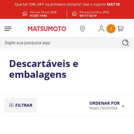
Que tal 10% OFF na primeira compra? Use o cupom
MAT10
Pessoa Física:
(11)
Pessoa Jurídica:
(11)
97267-1540
94117-5219
0
Digite sua pesquisa aqui
Descartáveis e
embalagens
ORDENAR POR
FILTRAR
mais recentes