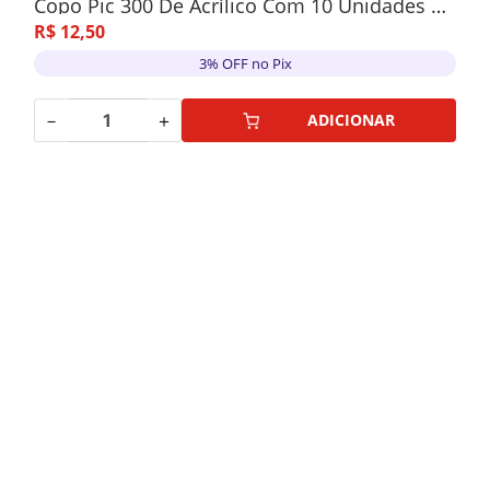
Copo Pic 300 De Acrílico Com 10 Unidades Amarelo Limão
R$
12
,
50
3% OFF no Pix
－
＋
ADICIONAR