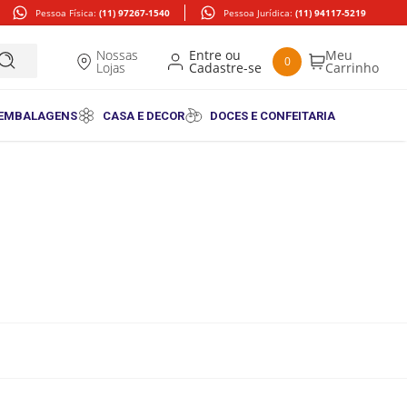
Pessoa Física:
(11) 97267-1540
Pessoa Jurídica:
(11) 94117-5219
Nossas
0
Lojas
 EMBALAGENS
CASA E DECOR
DOCES E CONFEITARIA