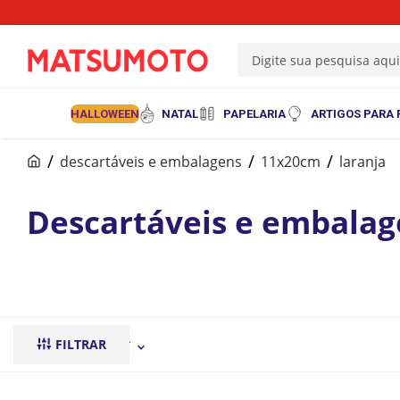
Digite sua pesquisa aqu
HALLOWEEN
NATAL
PAPELARIA
ARTIGOS PARA 
descartáveis e embalagens
11x20cm
laranja
Descartáveis e embalag
ORDENAR POR
FILTRAR
mais recentes