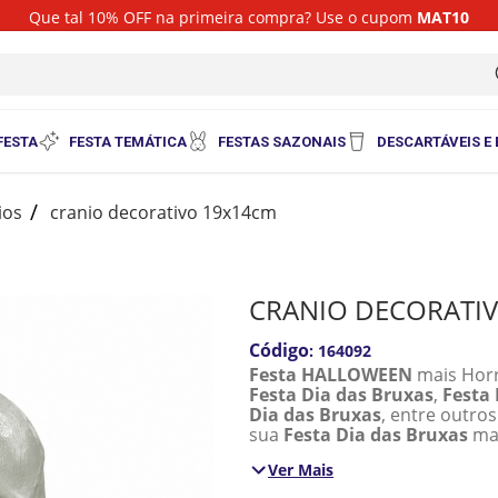
Que tal 10% OFF na primeira compra? Use o cupom
MAT10
i
FESTA
FESTA TEMÁTICA
FESTAS SAZONAIS
DESCARTÁVEIS E
ios
cranio decorativo 19x14cm
CRANIO DECORATI
:
164092
Festa HALLOWEEN
mais Horr
Festa Dia das Bruxas
,
Festa
Dia das Bruxas
, entre outro
sua
Festa Dia das Bruxas
mai
Ver Mais
Quantidade: 1 Unidade
Cor: Cinza