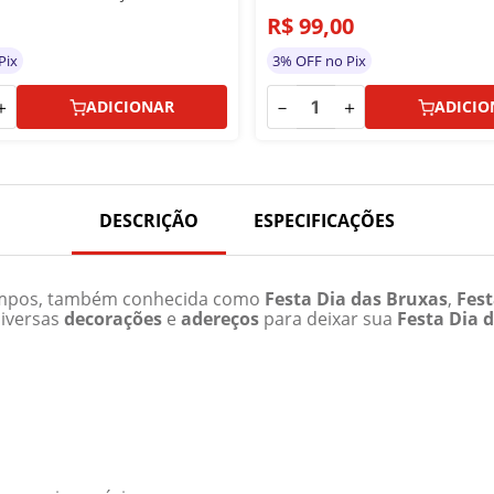
R$
99
,
00
Pix
3% OFF no Pix
＋
－
＋
ADICIONAR
ADICIO
DESCRIÇÃO
ESPECIFICAÇÕES
tempos, também conhecida como
Festa Dia das Bruxas
,
Fes
diversas
decorações
e
adereços
para deixar sua
Festa Dia 