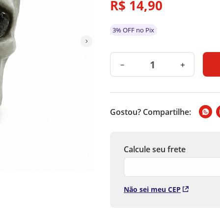
R$
14
,
90
Medidas: 19x14cm
Material: PP
*Imagens ilustrativas
3% OFF no Pix
*As cores podem alterar con
* Medidas aproximadas.
* As especificações do produ
－
＋
Gostou? Compartilhe:
Não sei meu CEP