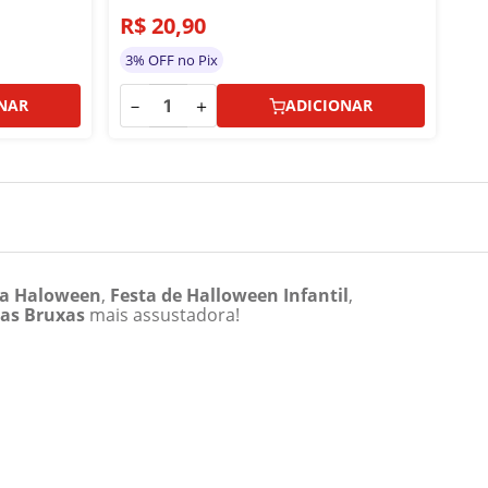
R$
20
,
90
R
3% OFF no Pix
3%
－
＋
－
NAR
ADICIONAR
ta Haloween
,
Festa de Halloween Infantil
,
das Bruxas
mais assustadora!