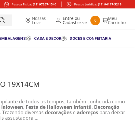
Pessoa Física:
(11) 97267-1540
Pessoa Jurídica:
(11) 94117-5219
Nossas
0
Lojas
 EMBALAGENS
CASA E DECOR
DOCES E CONFEITARIA
VO 19X14CM
ipilante de todos os tempos, também conhecida como
 Haloween
,
Festa de Halloween Infantil
,
Decoração
s. Trazendo diversas
decorações
e
adereços
para deixar
s assustadora!