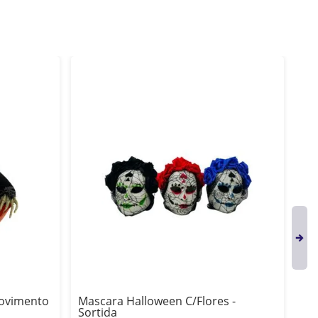
Movimento
Mascara Halloween C/Flores -
Pa
Sortida
1 