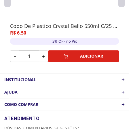
Copo De Plastico Crystal Bello 550ml C/25 Unidades
R$
6
,
50
3% OFF no Pix
－
＋
ADICIONAR
+
INSTITUCIONAL
QUEM SOMOS
+
AJUDA
ATACADO
POLÍTICA DE FRETE
+
COMO COMPRAR
COMO CHEGAR
POLÍTICA DE PRIVACIDADE
LOGIN
ATENDIMENTO
CADASTRE-SE
DÚVIDAS, COMENTÁRIOS, SUGESTÕES?