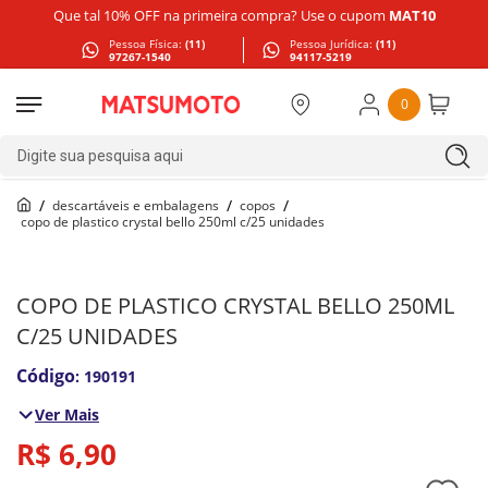
Que tal 10% OFF na primeira compra? Use o cupom
MAT10
Pessoa Física:
(11)
Pessoa Jurídica:
(11)
97267-1540
94117-5219
0
Digite sua pesquisa aqui
descartáveis e embalagens
copos
copo de plastico crystal bello 250ml c/25 unidades
COPO DE PLASTICO CRYSTAL BELLO 250ML
C/25 UNIDADES
:
190191
Ver Mais
R$
6
,
90