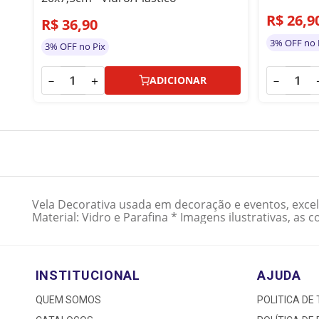
R$
26
,
9
R$
36
,
90
3% OFF no 
3% OFF no Pix
－
－
＋
ADICIONAR
Vela Decorativa usada em decoração e eventos, exce
Material: Vidro e Parafina * Imagens ilustrativas, a
INSTITUCIONAL
AJUDA
QUEM SOMOS
POLITICA DE