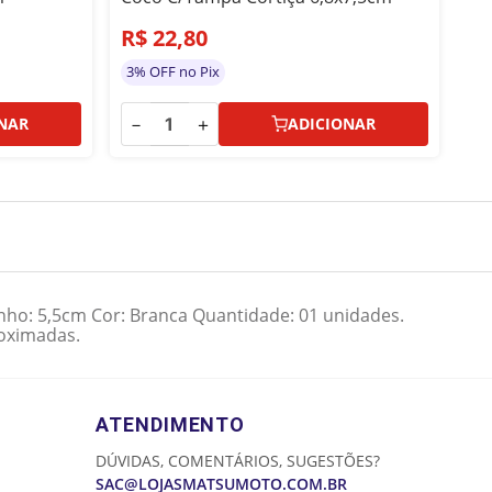
R$
22
,
80
R
3% OFF no Pix
3%
－
＋
－
NAR
ADICIONAR
ho: 5,5cm Cor: Branca Quantidade: 01 unidades.
roximadas.
ATENDIMENTO
DÚVIDAS, COMENTÁRIOS, SUGESTÕES?
SAC@LOJASMATSUMOTO.COM.BR