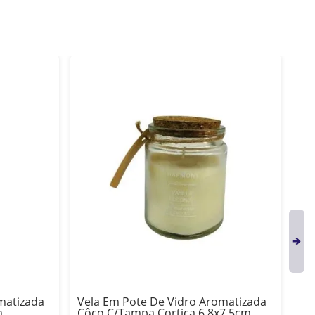
matizada
Vela Em Pote De Vidro Aromatizada
Ve
m
Côco C/Tampa Cortiça 6,8x7,5cm
Pr