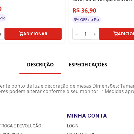
0
R$
36
,
90
Pix
3% OFF no Pix
＋
－
＋
ADICIONAR
ADICIO
DESCRIÇÃO
ESPECIFICAÇÕES
lente ponto de luz e decoração de mesas Dimensões: Taman
s cores podem alterar conforme o seu monitor. * Medidas ap
MINHA CONTA
 TROCA E DEVOLUÇÃO
LOGIN