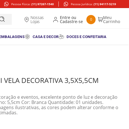
Pessoa Física:
(11) 97267-1540
Pessoa Jurídica:
(11) 94117-5219
Nossas
0
Lojas
 EMBALAGENS
CASA E DECOR
DOCES E CONFEITARIA
 VELA DECORATIVA 3,5X5,5CM
oração e eventos, excelente ponto de luz e decoração
Imagens ilustrativas, as cores podem alterar conforme o
ximadas.