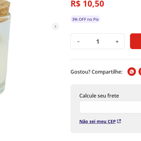
R$
10
,
50
3% OFF no Pix
－
＋
Gostou? Compartilhe:
Não sei meu CEP