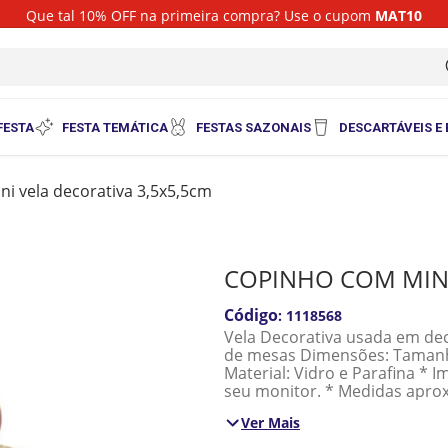
Que tal 10% OFF na primeira compra? Use o cupom
MAT10
i
FESTA
FESTA TEMÁTICA
FESTAS SAZONAIS
DESCARTÁVEIS E
i vela decorativa 3,5x5,5cm
COPINHO COM MINI
:
1118568
Vela Decorativa usada em dec
de mesas Dimensões: Tamanho: 5,5cm Cor: Branca Quantidade: 01 unidades.
Material: Vidro e Parafina * 
seu monitor. * Medidas apro
Ver Mais