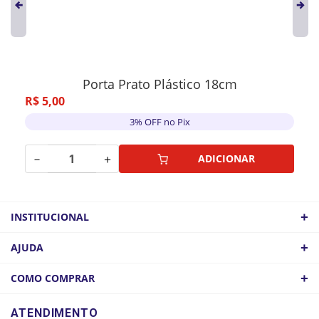
Porta Prato Plástico 18cm
R$
5
,
00
3% OFF no Pix
－
＋
ADICIONAR
+
INSTITUCIONAL
QUEM SOMOS
+
AJUDA
ATACADO
POLÍTICA DE FRETE
+
COMO COMPRAR
COMO CHEGAR
POLÍTICA DE PRIVACIDADE
LOGIN
ATENDIMENTO