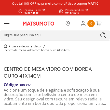
Que tal 10% OFF na primeira compra? Use o cupom
MAT10
Pessoa Física:
(11)
Pessoa Jurídica:
(11)
97267-1540
94117-5219
0
Digite sua pesquisa aqui
casa e decor
decor
centro de mesa vidro com borda ouro 41x14cm
CENTRO DE MESA VIDRO COM BORDA
OURO 41X14CM
:
308397
Adicione um toque de elegância e sofisticação à sua
decoração com este belíssimo centro de mesa em
vidro. Seu design oval com textura em relevo radial e
acabamento em borda dourada proporciona um visual
refinado, ideal para compor mesas de jantar,