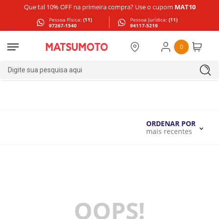
Que tal 10% OFF na primeira compra? Use o cupom
MAT10
Pessoa Física:
(11)
Pessoa Jurídica:
(11)
97267-1540
94117-5219
0
Digite sua pesquisa aqui
ORDENAR POR
mais recentes
OOPS!