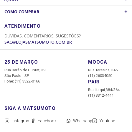
ATACADO
POLÍTICA DE FRETE
+
COMO COMPRAR
COMO CHEGAR
POLÍTICA DE PRIVACIDADE
LOGIN
ATENDIMENTO
CADASTRE-SE
DÚVIDAS, COMENTÁRIOS, SUGESTÕES?
MINHA CONTA
SAC@LOJASMATSUMOTO.COM.BR
MEUS PEDIDOS
25 DE MARÇO
MOOCA
Rua Barão de Duprat, 39
Rua Teresina, 346
São Paulo - SP
(11) 26034050
Fone: (11) 3322-0166
PARI
Rua Itaqui,384/364
(11) 3312-4444
Instagram
Facebook
Whatsapp
Youtube