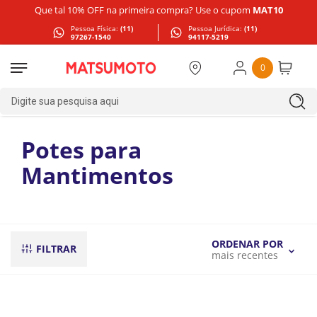
Que tal 10% OFF na primeira compra? Use o cupom
MAT10
Pessoa Física:
(11)
Pessoa Jurídica:
(11)
97267-1540
94117-5219
0
Digite sua pesquisa aqui
Potes para
Mantimentos
ORDENAR POR
FILTRAR
mais recentes