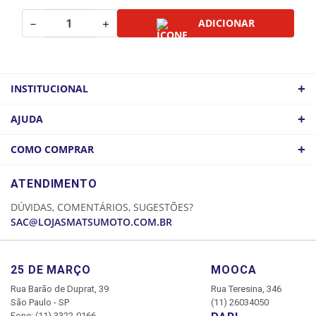
－
＋
ADICIONAR
+
INSTITUCIONAL
QUEM SOMOS
+
AJUDA
ATACADO
POLÍTICA DE FRETE
+
COMO COMPRAR
COMO CHEGAR
POLÍTICA DE PRIVACIDADE
LOGIN
ATENDIMENTO
CADASTRE-SE
DÚVIDAS, COMENTÁRIOS, SUGESTÕES?
MINHA CONTA
SAC@LOJASMATSUMOTO.COM.BR
MEUS PEDIDOS
25 DE MARÇO
MOOCA
Rua Barão de Duprat, 39
Rua Teresina, 346
São Paulo - SP
(11) 26034050
Fone: (11) 3322-0166