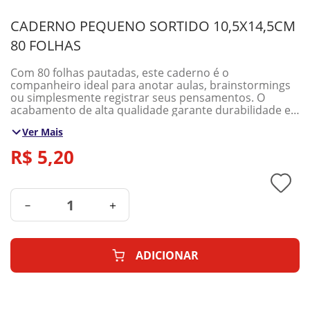
CADERNO PEQUENO SORTIDO 10,5X14,5CM
80 FOLHAS
Com 80 folhas pautadas, este caderno é o
companheiro ideal para anotar aulas, brainstormings
ou simplesmente registrar seus pensamentos. O
acabamento de alta qualidade garante durabilidade e
resistência, enquanto o design prático e funcional faz
Ver Mais
dele uma escolha imbatível para quem valoriza cada
detalhe em sua jornada de escrita.
R$
5
,
20
－
＋
ADICIONAR