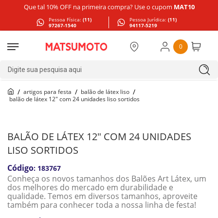
Que tal 10% OFF na primeira compra? Use o cupom
MAT10
Pessoa Física:
(11)
Pessoa Jurídica:
(11)
97267-1540
94117-5219
0
Digite sua pesquisa aqui
artigos para festa
balão de látex liso
balão de látex 12" com 24 unidades liso sortidos
BALÃO DE LÁTEX 12" COM 24 UNIDADES
LISO SORTIDOS
:
183767
Conheça os novos tamanhos dos Balões Art Látex, um
dos melhores do mercado em durabilidade e
qualidade. Temos em diversos tamanhos, aproveite
também para conhecer toda a nossa linha de festa!