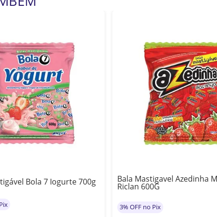
AMBÉM
Bala Mastigavel Azedinha 
tigável Bola 7 Iogurte 700g
Riclan 600G
Pix
3% OFF no Pix