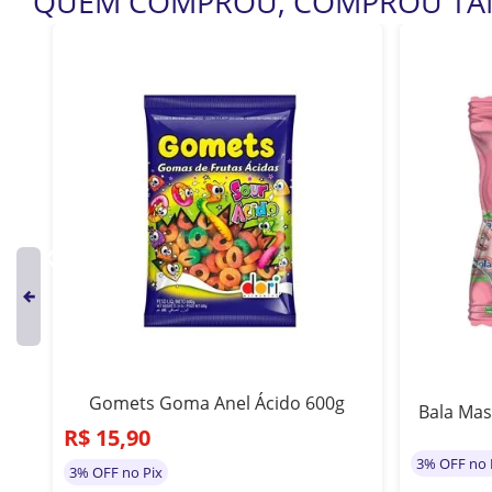
QUEM COMPROU, COMPROU T
Gomets Goma Anel Ácido 600g
ia
Bala Mas
R$
15
,
90
3% OFF no 
3% OFF no Pix