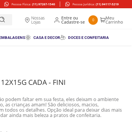
Pessoa Física:
(11) 97267-1540
Pessoa Jurídica:
(11) 94117-5219
Nossas
0
Lojas
 EMBALAGENS
CASA E DECOR
DOCES E CONFEITARIA
2X15G CADA - FINI
não podem faltar em sua festa, eles deixam o ambiente
ro, as crianças amam! São deliciosos, macios,
 em todos os detalhes. Opção ideal para deixar dias mais
dar ainda mais beleza a pratos de confeitaria.