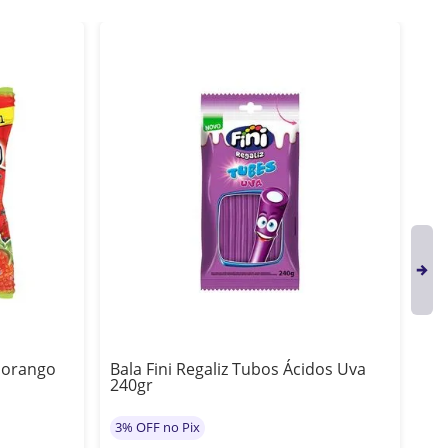
Morango
Bala Fini Regaliz Tubos Ácidos Uva
Ba
240gr
3%
3% OFF no Pix