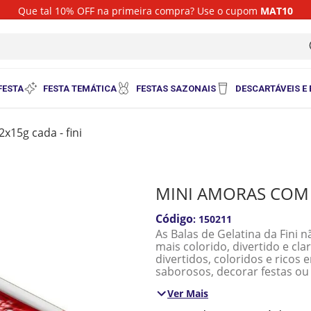
Que tal 10% OFF na primeira compra? Use o cupom
MAT10
i
FESTA
FESTA TEMÁTICA
FESTAS SAZONAIS
DESCARTÁVEIS E
x15g cada - fini
MINI AMORAS COM 1
:
150211
As Balas de Gelatina da Fini 
mais colorido, divertido e cla
divertidos, coloridos e ricos
saborosos, decorar festas ou 
Ver Mais