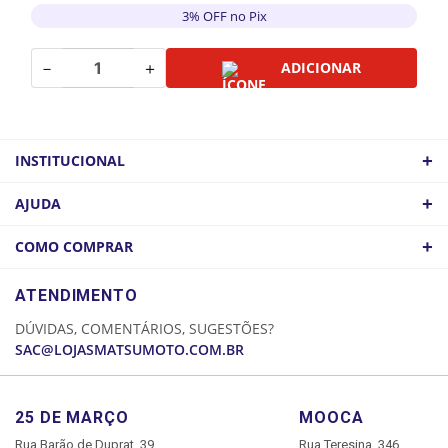
3% OFF no Pix
－
＋
ADICIONAR
+
INSTITUCIONAL
QUEM SOMOS
+
AJUDA
ATACADO
POLÍTICA DE FRETE
+
COMO COMPRAR
COMO CHEGAR
POLÍTICA DE PRIVACIDADE
LOGIN
ATENDIMENTO
CADASTRE-SE
DÚVIDAS, COMENTÁRIOS, SUGESTÕES?
MINHA CONTA
SAC@LOJASMATSUMOTO.COM.BR
MEUS PEDIDOS
25 DE MARÇO
MOOCA
Rua Barão de Duprat, 39
Rua Teresina, 346