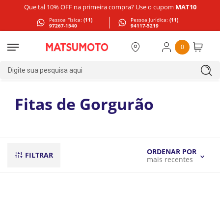
Que tal 10% OFF na primeira compra? Use o cupom
MAT10
Pessoa Física:
(11)
Pessoa Jurídica:
(11)
97267-1540
94117-5219
0
Digite sua pesquisa aqui
Fitas de Gorgurão
ORDENAR POR
FILTRAR
mais recentes