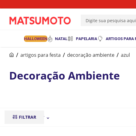
Digite sua pesquisa aqu
HALLOWEEN
NATAL
PAPELARIA
ARTIGOS PARA 
artigos para festa
decoração ambiente
azul
Decoração Ambiente
ORDENAR POR
FILTRAR
mais recentes