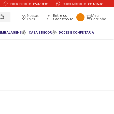
Pessoa Física:
(11) 97267-1540
Pessoa Jurídica:
(11) 94117-5219
Nossas
0
Lojas
 EMBALAGENS
CASA E DECOR
DOCES E CONFEITARIA